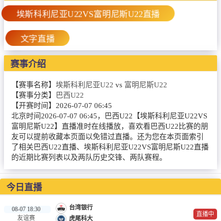
篮球直播
埃斯科利尼亚U22VS富明尼斯U22直播
NBA
文字直播
CBA
赛事介绍
录像
【赛事名称】
埃斯科利尼亚U22
vs
富明尼斯U22
足球录像
【赛事分类】
巴西U22
篮球录像
【开赛时间】
2026-07-07 06:45
北京时间2026-07-07 06:45，巴西U22【埃斯科利尼亚U22VS
新闻
富明尼斯U22】直播准时在线播放，喜欢看巴西U22比赛的朋
友可以提前收藏本页面以免错过直播。还为您在本页面索引
足球新闻
了相关巴西U22直播、埃斯科利尼亚U22VS富明尼斯U22直播
的近期比赛列表以及两队历史交锋、两队赛程。
篮球新闻
今日直播
台湾银行
08-07 18:30
直播中
友谊赛
虎尾科大