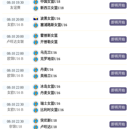
中国女篮U18
08-10 19:30
即将开始
友谊赛
新西兰女篮U18
波黑女篮U16
08-10 20:00
即将开始
女欧U16 B
塞浦路斯女篮U16
霍普斯女篮
08-10 20:00
即将开始
卢旺达女联
开普勒女篮
乌克兰U16
08-10 22:00
即将开始
欧锦U16 B
克罗地亚U16
丹麦U16
08-10 22:00
即将开始
欧锦U16 B
英格兰U16
冰岛女篮U16
08-10 22:00
即将开始
女欧U16 B
丹麦女篮U16
瑞士女篮U16
08-10 22:30
即将开始
女欧U16 B
比利时女篮U16
突尼斯U18
08-10 22:30
即将开始
非锦U18
卢旺达U18