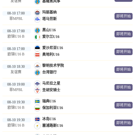
友谊赛
基隆黑风筝
玛丽基纳
08-10 17:00
即将开始
菲MPBL
塔马劳斯
黑山U16
08-10 17:00
即将开始
欧锦U16 B
爱尔兰U16
爱沙尼亚U16
08-10 17:00
即将开始
欧锦U16 B
奥地利U16
黎明技术学院
08-10 18:30
即将开始
友谊赛
台湾银行
马尼拉之星
08-10 19:00
即将开始
菲MPBL
圣胡安骑士
瑞典U16
08-10 19:30
即将开始
欧锦U16 B
保加利亚U16
冰岛U16
08-10 19:30
即将开始
欧锦U16 B
塞浦路斯U16