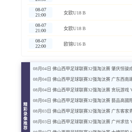
08-07
女欧U18 B
21:00
08-07
女欧U18 B
21:00
08-07
欧锦U16 B
22:00
08月04日 佛山西甲足球联赛32强淘汰赛 肇庆恒骏成
08月04日 佛山西甲足球联赛32强淘汰赛 广东西南建
08月04日 佛山西甲足球联赛32强淘汰赛 贪玩游戏 
08月04日 佛山西甲足球联赛32强淘汰赛 藝品高國際
精
彩
08月03日 佛山西甲足球联赛32强淘汰赛 广东客家青
录
像
08月03日 佛山西甲足球联赛32强淘汰赛 广州求信 
推
荐