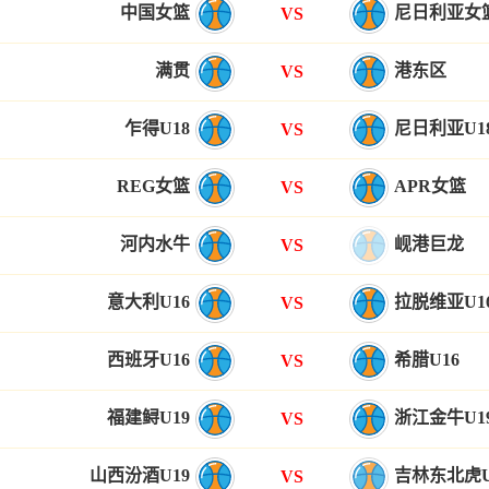
中国女篮
尼日利亚女
VS
满贯
港东区
VS
乍得U18
尼日利亚U1
VS
REG女篮
APR女篮
VS
河内水牛
岘港巨龙
VS
意大利U16
拉脱维亚U1
VS
西班牙U16
希腊U16
VS
福建鲟U19
浙江金牛U1
VS
山西汾酒U19
吉林东北虎U
VS