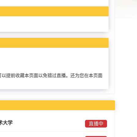
的朋友可以提前收藏本页面以免错过直播。还为您在本页面
术大学
直播中