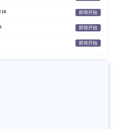
18
即将开始
8
即将开始
即将开始