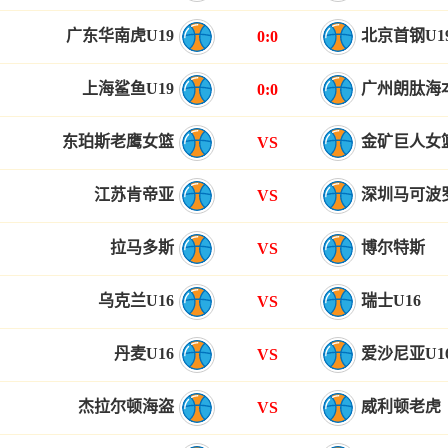
广东华南虎U19
北京首钢U1
0:0
上海鲨鱼U19
广州朗肽海本
0:0
东珀斯老鹰女篮
金矿巨人女
VS
江苏肯帝亚
深圳马可波
VS
拉马多斯
博尔特斯
VS
乌克兰U16
瑞士U16
VS
丹麦U16
爱沙尼亚U1
VS
杰拉尔顿海盗
威利顿老虎
VS