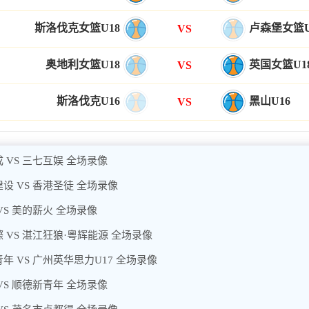
斯洛伐克女篮U18
卢森堡女篮U
VS
奥地利女篮U18
英国女篮U1
VS
斯洛伐克U16
黑山U16
VS
 VS 三七互娱 全场录像
设 VS 香港圣徒 全场录像
VS 美的薪火 全场录像
 VS 湛江狂狼·粵辉能源 全场录像
年 VS 广州英华思力U17 全场录像
VS 顺德新青年 全场录像