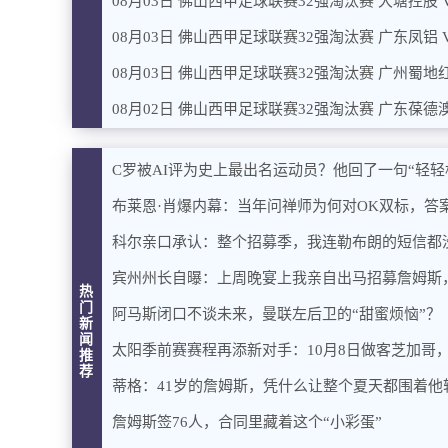
08月03日 佛山西甲足球联赛32强淘汰赛 大塘控股 
08月03日 佛山西甲足球联赛32强淘汰赛 广东凤铝 
08月03日 佛山西甲足球联赛32强淘汰赛 广州蜀地红
08月02日 佛山西甲足球联赛32强淘汰赛 广东葆德澳
C罗被AI评为史上最出名运动员？他回了一句“轻轻
布莱恩·肖爆内幕：当年问禅师为何对OK双标，答
科尔亲口承认：整个招募季，我连勒布朗的短信都
宾州州长自曝：上周晚宴上我亲自出马招募詹姆斯
热
门
阿马斯闭口不谈未来，曼联左后卫的“甜蜜烦恼”？
新
闻
太阳季前赛赛程再添新对手：10月8日做客芝加哥
推
荐
蒂格：41岁的詹姆斯，凭什么让整个夏天都围着他
詹姆斯签76人，合同里藏着这个“小彩蛋”