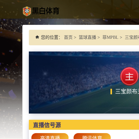
您的位置：
首页
>
篮球直播
>
菲MPBL
>
三宝颜
三宝颜布
直播信号源
高清直播
腾讯体育