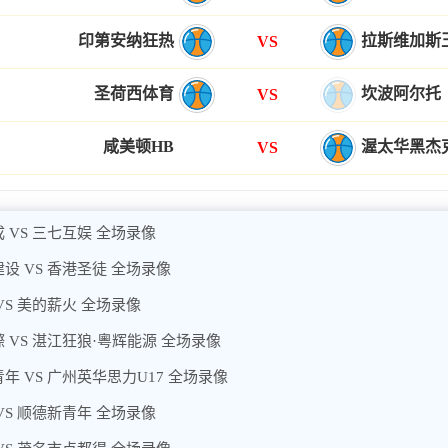
印第安纳狂热
拉斯维加斯
VS
圣荷西体育
坎波阿尔托
VS
咸美顿HB
渥太华黑杰
VS
 VS 三七互娱 全场录像
设 VS 香港圣徒 全场录像
VS 美的薪火 全场录像
 VS 湛江狂狼·粵辉能源 全场录像
年 VS 广州英华思力U17 全场录像
VS 顺德新青年 全场录像