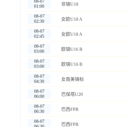
08-07
非锦U18
01:00
08-07
女欧U18 A
02:30
08-07
女欧U18 A
02:45
08-07
欧锦U16 B
03:00
08-07
欧锦U16 B
03:00
08-07
女南美锦标
04:30
08-07
巴保塔U20
06:00
08-07
巴西FPB
06:30
08-07
巴西FPB
06:30