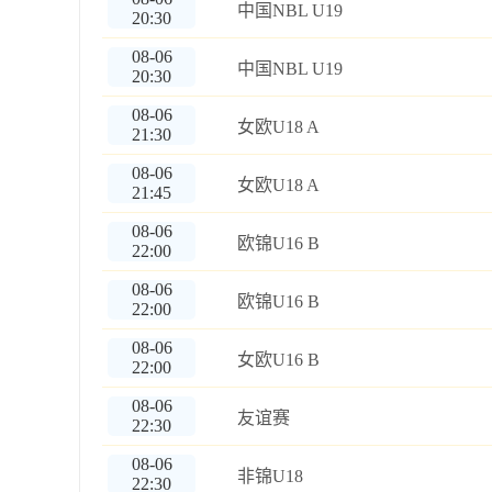
中国NBL U19
20:30
08-06
中国NBL U19
20:30
08-06
女欧U18 A
21:30
08-06
女欧U18 A
21:45
08-06
欧锦U16 B
22:00
08-06
欧锦U16 B
22:00
08-06
女欧U16 B
22:00
08-06
友谊赛
22:30
08-06
非锦U18
22:30