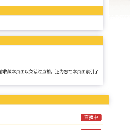
友可以提前收藏本页面以免错过直播。还为您在本页面索引了
直播中