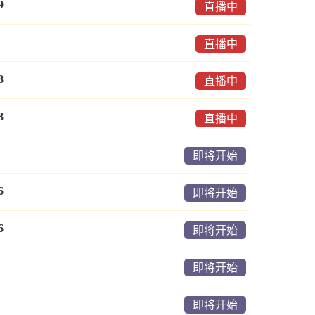
9
直播中
直播中
8
直播中
8
直播中
即将开始
6
即将开始
6
即将开始
即将开始
即将开始