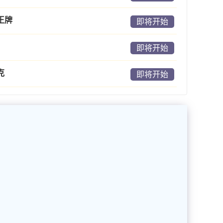
王牌
即将开始
即将开始
克
即将开始