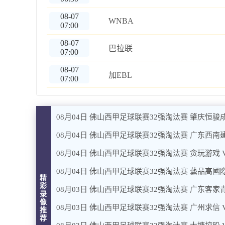
08-07
WNBA
07:00
08-07
巴拉联
07:00
08-07
加EBL
07:00
08月04日 佛山西甲足球联赛32强淘汰赛 肇庆恒骏成
08月04日 佛山西甲足球联赛32强淘汰赛 广东西南建
08月04日 佛山西甲足球联赛32强淘汰赛 贪玩游戏 
08月04日 佛山西甲足球联赛32强淘汰赛 藝品高國際
精
彩
08月03日 佛山西甲足球联赛32强淘汰赛 广东客家青
录
像
08月03日 佛山西甲足球联赛32强淘汰赛 广州求信 
推
荐