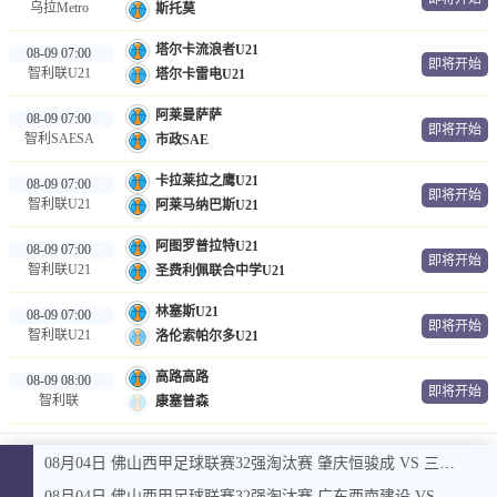
乌拉Metro
斯托莫
塔尔卡流浪者U21
08-09 07:00
即将开始
智利联U21
塔尔卡雷电U21
阿莱曼萨萨
08-09 07:00
即将开始
智利SAESA
市政SAE
卡拉莱拉之鹰U21
08-09 07:00
即将开始
智利联U21
阿莱马纳巴斯U21
阿图罗普拉特U21
08-09 07:00
即将开始
智利联U21
圣费利佩联合中学U21
林塞斯U21
08-09 07:00
即将开始
智利联U21
洛伦索帕尔多U21
高路高路
08-09 08:00
即将开始
智利联
康塞普森
08月04日 佛山西甲足球联赛32强淘汰赛 肇庆恒骏成 VS 三七互娱 全场录像
08月04日 佛山西甲足球联赛32强淘汰赛 广东西南建设 VS 香港圣徒 全场录像