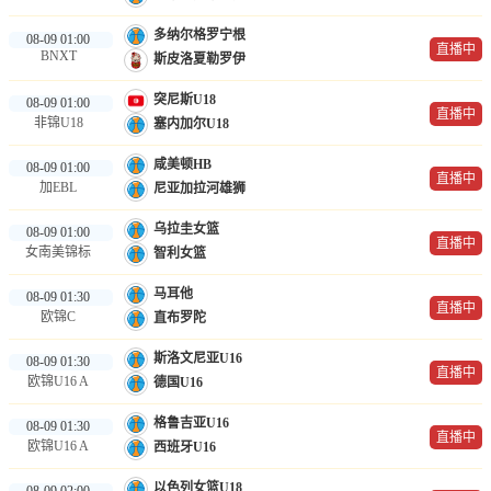
多纳尔格罗宁根
08-09 01:00
直播中
BNXT
斯皮洛夏勒罗伊
突尼斯U18
08-09 01:00
直播中
非锦U18
塞内加尔U18
咸美顿HB
08-09 01:00
直播中
加EBL
尼亚加拉河雄狮
乌拉圭女篮
08-09 01:00
直播中
女南美锦标
智利女篮
马耳他
08-09 01:30
直播中
欧锦C
直布罗陀
斯洛文尼亚U16
08-09 01:30
直播中
欧锦U16 A
德国U16
格鲁吉亚U16
08-09 01:30
直播中
欧锦U16 A
西班牙U16
以色列女篮U18
08-09 02:00