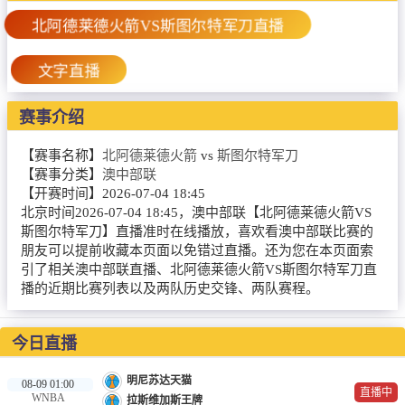
篮球直播
北阿德莱德火箭VS斯图尔特军刀直播
NBA
文字直播
CBA
赛事介绍
录像
【赛事名称】
北阿德莱德火箭
vs
斯图尔特军刀
足球录像
【赛事分类】
澳中部联
篮球录像
【开赛时间】
2026-07-04 18:45
北京时间2026-07-04 18:45，澳中部联【北阿德莱德火箭VS
新闻
斯图尔特军刀】直播准时在线播放，喜欢看澳中部联比赛的
朋友可以提前收藏本页面以免错过直播。还为您在本页面索
足球新闻
引了相关澳中部联直播、北阿德莱德火箭VS斯图尔特军刀直
播的近期比赛列表以及两队历史交锋、两队赛程。
篮球新闻
今日直播
明尼苏达天猫
08-09 01:00
直播中
WNBA
拉斯维加斯王牌