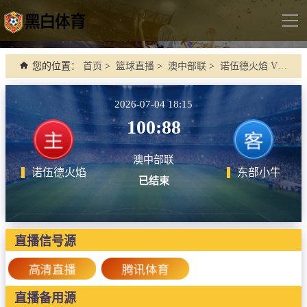
导
航
首页
您的位置：
首页
>
篮球直播
>
澳中部联
>
诺伍德火焰 VS 东部小牛
足球直播
2026-07-04 18:15
英超
100:88
德甲
澳中部联
法甲
诺伍德火焰
东部小牛
已结束
西甲
意甲
世界杯
直播信号源
欧冠杯
高清直播
腾讯体育
中超
直播备用源