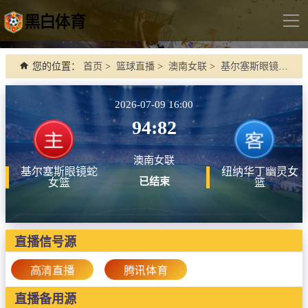
导
航
首页
您的位置：
首页
>
篮球直播
>
澳南女联
>
基尔塞斯眼镜蛇女篮 VS 纽纳华丁幽灵女篮
足球直播
2026-07-09 16:00
英超
94:82
德甲
澳南女联
法甲
基尔塞斯眼镜蛇
纽纳华丁幽灵女
已结束
女篮
篮
西甲
意甲
世界杯
直播信号源
欧冠杯
高清直播
腾讯体育
中超
直播备用源