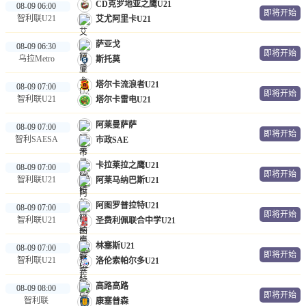
CD克罗地亚之鹰U21
08-09 06:00
即将开始
智利联U21
艾尤阿里卡U21
萨亚戈
08-09 06:30
即将开始
乌拉Metro
斯托莫
塔尔卡流浪者U21
08-09 07:00
即将开始
智利联U21
塔尔卡雷电U21
阿莱曼萨萨
08-09 07:00
即将开始
智利SAESA
市政SAE
卡拉莱拉之鹰U21
08-09 07:00
即将开始
智利联U21
阿莱马纳巴斯U21
阿图罗普拉特U21
08-09 07:00
即将开始
智利联U21
圣费利佩联合中学U21
林塞斯U21
08-09 07:00
即将开始
智利联U21
洛伦索帕尔多U21
高路高路
08-09 08:00
即将开始
智利联
康塞普森