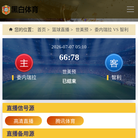
导
航
首页
您的位置：
首页
>
篮球直播
>
世美预
>
委内瑞拉 VS 智利
足球直播
2026-07-07 05:10
英超
66:78
德甲
世美预
法甲
委内瑞拉
智利
已结束
西甲
意甲
世界杯
直播信号源
欧冠杯
高清直播
腾讯体育
中超
直播备用源