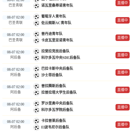
直播中
巴圣青联
诺瓦里桑蒂诺青年队
葡萄牙人青年队
08-07 02:00
直播中
巴圣青联
佐云图斯AC青年队
普丹迪青年队
08-07 02:00
直播中
巴圣青联
卡皮瓦里亚诺青年队
拉斐拉竞技后备队
08-07 02:00
直播中
阿后备
科尔多瓦中央SDE后备队
巴拉卡斯中央后备队
08-07 02:00
直播中
阿后备
沙士菲后备队
普拉腾斯后备队
08-07 02:00
直播中
阿后备
拉普拉塔大学生后备队
罗沙里奥中央后备队
08-07 02:00
直播中
阿后备
科尔多瓦学院后备队
卡拉普莱后备队
08-07 02:00
直播中
阿后备
El波韦尼尔后备队