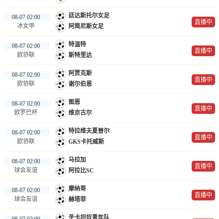
廷达斯托尔女足
08-07 02:00
直播中
冰女甲
阿简尼斯女足
特温特
08-07 02:00
直播中
欧协联
斯特里达
阿贾克斯
08-07 02:00
直播中
欧协联
谢尔伯恩
图恩
08-07 02:00
直播中
欧罗巴杯
维京古尔
特拉维夫夏普尔
08-07 02:00
直播中
欧协联
GKS卡托威斯
马拉加
08-07 02:00
直播中
球会友谊
阿拉比SC
摩纳哥
08-07 02:00
直播中
球会友谊
赫塔菲
圣卡坦奴青年队
08-07 02:00