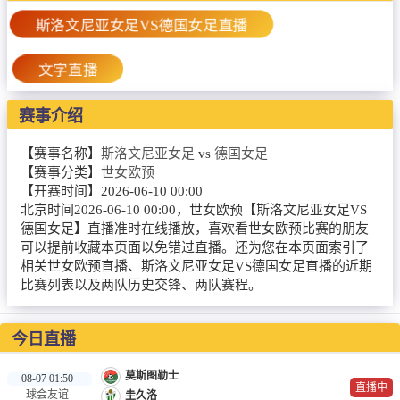
篮球直播
斯洛文尼亚女足VS德国女足直播
NBA
文字直播
CBA
赛事介绍
录像
【赛事名称】
斯洛文尼亚女足
vs
德国女足
足球录像
【赛事分类】
世女欧预
篮球录像
【开赛时间】
2026-06-10 00:00
北京时间2026-06-10 00:00，世女欧预【斯洛文尼亚女足VS
新闻
德国女足】直播准时在线播放，喜欢看世女欧预比赛的朋友
可以提前收藏本页面以免错过直播。还为您在本页面索引了
足球新闻
相关世女欧预直播、斯洛文尼亚女足VS德国女足直播的近期
比赛列表以及两队历史交锋、两队赛程。
篮球新闻
今日直播
莫斯图勒士
08-07 01:50
直播中
球会友谊
圭久洛