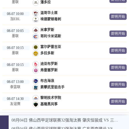
墨联
潘多拉
温哥华土匪
08-07 10:00
即将开始
加EBL
埃德蒙顿毒刺
米拿罗斯
08-07 10:05
即将开始
墨联
哥利卡米诺斯
富尔萨雷吉亚
08-07 10:15
即将开始
墨联
多拉多斯
迪亚布罗斯
08-07 10:15
即将开始
墨联
弗雷塞罗斯
布吉海浪
08-07 13:00
即将开始
泰篮联
素攀武里狙击手
黎明技术学院
08-07 14:30
即将开始
友谊赛
基隆黑风筝
08月04日 佛山西甲足球联赛32强淘汰赛 肇庆恒骏成 VS 三七互娱 全场录像
08月04日 佛山西甲足球联赛32强淘汰赛 广东西南建设 VS 香港圣徒 全场录像