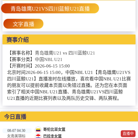
篮球直播
青岛雄鹰U21VS四川蓝鲸U21直播
NBA
文字直播
CBA
赛事介绍
录像
【赛事名称】
青岛雄鹰U21
vs
四川蓝鲸U21
足球录像
【赛事分类】
中国NBL U21
篮球录像
【开赛时间】
2026-06-15 15:00
北京时间2026-06-15 15:00，中国NBL U21【青岛雄鹰U21VS
新闻
四川蓝鲸U21】直播准时在线播放，喜欢看中国NBL U21比赛
的朋友可以提前收藏本页面以免错过直播。还为您在本页面
足球新闻
索引了相关中国NBL U21直播、青岛雄鹰U21VS四川蓝鲸
U21直播的近期比赛列表以及两队历史交锋、两队赛程。
篮球新闻
今日直播
哥伦比亚女篮
08-07 04:30
直播中
女南美锦标
巴拉圭女篮