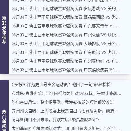
08月04日 佛山西甲足球联赛32强淘汰赛 贪玩游戏 VS 美的薪火 全场录像
08月04日 佛山西甲足球联赛32强淘汰赛 藝品高國際 VS 湛江狂狼·粵辉能源 全场录像
精
彩
08月03日 佛山西甲足球联赛32强淘汰赛 广东客家青年 VS 广州英华思力U17 全场录像
录
像
08月03日 佛山西甲足球联赛32强淘汰赛 广州求信 VS 顺德新青年 全场录像
推
荐
08月03日 佛山西甲足球联赛32强淘汰赛 大塘控股 VS 茂名市点都得 全场录像
08月03日 佛山西甲足球联赛32强淘汰赛 广东凤铝 VS 湛江八部科技 全场录像
08月03日 佛山西甲足球联赛32强淘汰赛 广州蜀地红 VS 广州戴拿模 全场录像
08月02日 佛山西甲足球联赛32强淘汰赛 广东葆德澳美 VS 白坭兴龙 全场录像
C罗被AI评为史上最出名运动员？他回了一句“轻轻松松”
布莱恩·肖爆内幕：当年问禅师为何对OK双标，答案让我想起训狗那套
科尔亲口承认：整个招募季，我连勒布朗的短信都没发过
宾州州长自曝：上周晚宴上我亲自出马招募詹姆斯，他选了费城，我挺高兴
热
门
阿马斯闭口不谈未来，曼联左后卫的“甜蜜烦恼”？
新
闻
太阳季前赛赛程再添新对手：10月8日做客芝加哥，与公牛过招
推