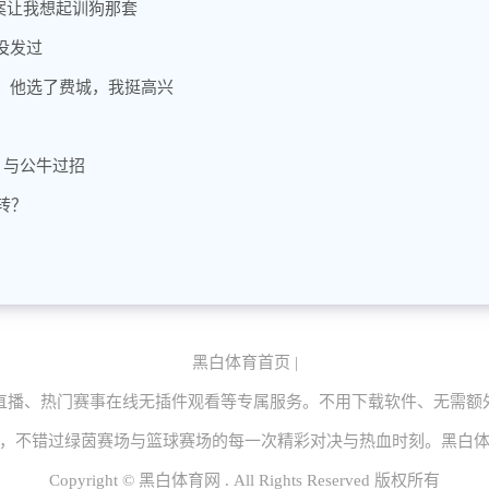
案让我想起训狗那套
没发过
，他选了费城，我挺高兴
，与公牛过招
转？
黑白体育首页
|
直播、热门赛事在线无插件观看等专属服务。不用下载软件、无需额
，不错过绿茵赛场与篮球赛场的每一次精彩对决与热血时刻。黑白
Copyright ©
黑白体育网 . All Rights Reserved 版权所有