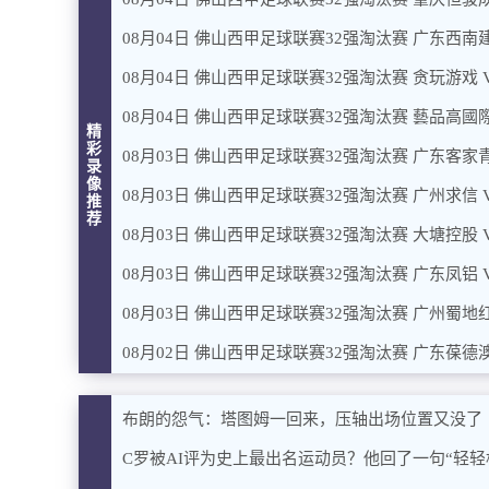
08月04日 佛山西甲足球联赛32强淘汰赛 广东西南建
08月04日 佛山西甲足球联赛32强淘汰赛 贪玩游戏 
08月04日 佛山西甲足球联赛32强淘汰赛 藝品高國際
精
彩
08月03日 佛山西甲足球联赛32强淘汰赛 广东客家青
录
像
08月03日 佛山西甲足球联赛32强淘汰赛 广州求信 
推
荐
08月03日 佛山西甲足球联赛32强淘汰赛 大塘控股 
08月03日 佛山西甲足球联赛32强淘汰赛 广东凤铝 
08月03日 佛山西甲足球联赛32强淘汰赛 广州蜀地红
08月02日 佛山西甲足球联赛32强淘汰赛 广东葆德澳
布朗的怨气：塔图姆一回来，压轴出场位置又没了
C罗被AI评为史上最出名运动员？他回了一句“轻轻