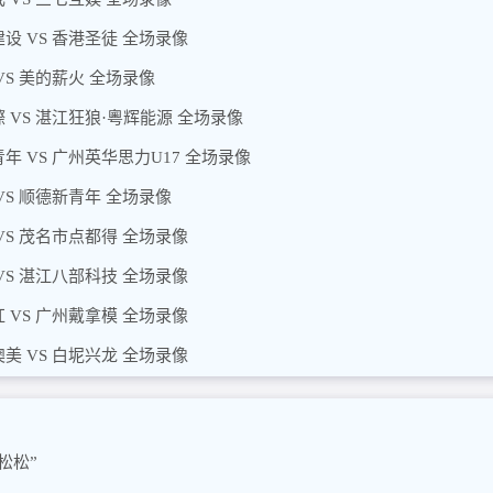
设 VS 香港圣徒 全场录像
VS 美的薪火 全场录像
 VS 湛江狂狼·粵辉能源 全场录像
年 VS 广州英华思力U17 全场录像
VS 顺德新青年 全场录像
VS 茂名市点都得 全场录像
VS 湛江八部科技 全场录像
 VS 广州戴拿模 全场录像
美 VS 白坭兴龙 全场录像
松松”