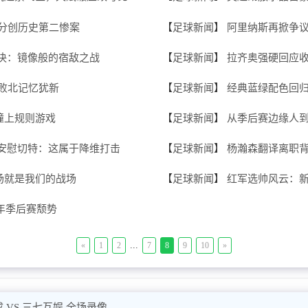
8分创历史第二惨案
【
足球新闻
】
阿里纳斯再掀争议
决：镜像般的宿敌之战
【
足球新闻
】
拉齐奥强硬回应收
场败北记忆犹新
【
足球新闻
】
经典蓝绿配色回归
撞上规则游戏
【
足球新闻
】
从季后赛边缘人到
安慰切特：这属于降维打击
【
足球新闻
】
杨瀚森翻译离职
场就是我们的战场
【
足球新闻
】
红军选帅风云：
年季后赛颓势
...
«
1
2
7
8
9
10
»
 VS 三七互娱 全场录像