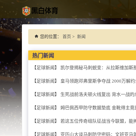
您的位置：
首页
>
新闻
热门新闻
【
足球新闻
】
凯尔登揭秘马刺蜕变：从拉斯维加斯
【
足球新闻
】
皇马领跑邓弗里斯争夺战 2000万解
【
足球新闻
】
生死战前洛夫顿火线复出 背水一战的
【
足球新闻
】
姆巴佩西甲防守数据垫底 金靴得主竟
【
足球新闻
】
若这五位传奇组队征战当今联盟，能
【
足球新闻
】
亚历山大谈马刺防守密码：文班亚马筑起