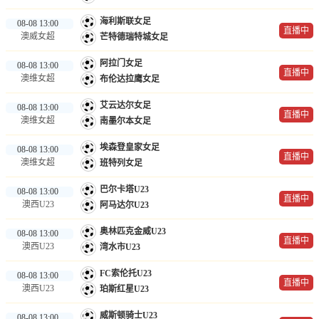
海利斯联女足
08-08 13:00
直播中
澳威女超
芒特德瑞特城女足
阿拉门女足
08-08 13:00
直播中
澳维女超
布伦达拉鹰女足
艾云达尔女足
08-08 13:00
直播中
澳维女超
南墨尔本女足
埃森登皇家女足
08-08 13:00
直播中
澳维女超
班特列女足
巴尔卡塔U23
08-08 13:00
直播中
澳西U23
阿马达尔U23
奥林匹克金威U23
08-08 13:00
直播中
澳西U23
湾水市U23
FC索伦托U23
08-08 13:00
直播中
澳西U23
珀斯红星U23
威斯顿骑士U23
08-08 13:00