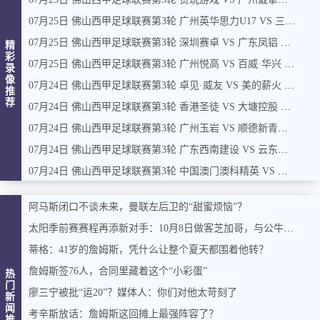
07月25日 佛山西甲足球联赛第3轮 广州英华思力U17 VS 三水强鸿轩青年 全场录像
07月25日 佛山西甲足球联赛第3轮 深圳赛卓 VS 广东凤铝 全场录像
精
彩
07月25日 佛山西甲足球联赛第3轮 广州悦高 VS 百威·华兴 全场录像
录
像
07月24日 佛山西甲足球联赛第3轮 卓见·威友 VS 美的薪火 全场录像
推
荐
07月24日 佛山西甲足球联赛第3轮 香港圣徒 VS 大塘控股 全场录像
07月24日 佛山西甲足球联赛第3轮 广州玉岩 VS 顺德新青年 全场录像
07月24日 佛山西甲足球联赛第3轮 广东西南建设 VS 云东海街道 全场录像
07月24日 佛山西甲足球联赛第3轮 中国澳门澳科精英 VS 藝品高國際 全场录像
阿马斯闭口不谈未来，曼联左后卫的“甜蜜烦恼”？
太阳季前赛赛程再添新对手：10月8日做客芝加哥，与公牛过招
蒂格：41岁的詹姆斯，凭什么让整个夏天都围着他转？
詹姆斯签76人，合同里藏着这个“小彩蛋”
热
门
廖三宁被批“运20”？媒体人：你们对他太苛刻了
新
闻
考辛斯放话：詹姆斯这回摊上最强阵容了？
推