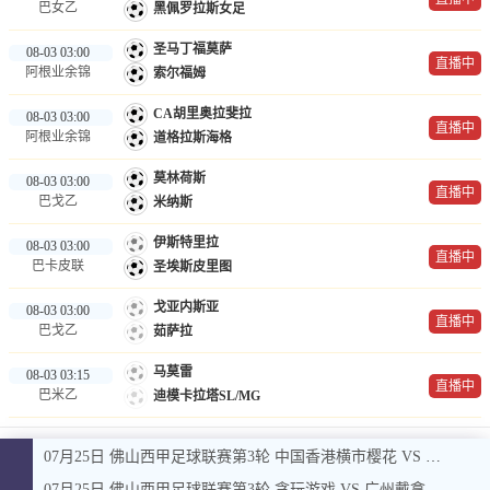
巴女乙
黑佩罗拉斯女足
圣马丁福莫萨
08-03 03:00
直播中
阿根业余锦
索尔福姆
CA胡里奥拉斐拉
08-03 03:00
直播中
阿根业余锦
道格拉斯海格
莫林荷斯
08-03 03:00
直播中
巴戈乙
米纳斯
伊斯特里拉
08-03 03:00
直播中
巴卡皮联
圣埃斯皮里图
戈亚内斯亚
08-03 03:00
直播中
巴戈乙
茹萨拉
马莫雷
08-03 03:15
直播中
巴米乙
迪模卡拉塔SL/MG
07月25日 佛山西甲足球联赛第3轮 中国香港横市樱花 VS 吉图省实青年 全场录像
07月25日 佛山西甲足球联赛第3轮 贪玩游戏 VS 广州戴拿模 全场录像