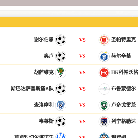
谢尔伯恩
圣帕特里克
VS
奥卢
赫尔辛基
VS
胡萨维克
HK科帕沃
VS
斯巴达萨普斯堡B队
布鲁蒙德尔
VS
查洛摩利
卢多戈雷茨
VS
韦莱斯
列宁格勒达
VS
莫斯科切尔塔诺沃
穆罗姆
VS