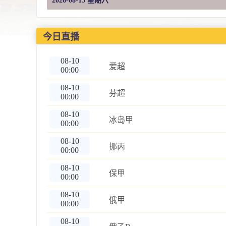
2026-08-15 星期六
今日直播
08-10
爱超
00:00
08-10
芬超
00:00
08-10
冰岛甲
00:00
08-10
挪丙
00:00
08-10
保甲
00:00
08-10
俄甲
00:00
08-10