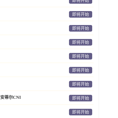
即将开始
即将开始
即将开始
即将开始
即将开始
即将开始
即将开始
安蒂尔CNI
即将开始
即将开始