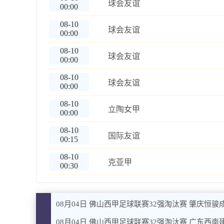
球会友谊
00:00
08-10
球会友谊
00:00
08-10
球会友谊
00:00
08-10
球会友谊
00:00
08-10
立陶女甲
00:00
08-10
国际友谊
00:15
08-10
克亚甲
00:30
08月04日 佛山西甲足球联赛32强淘汰赛 肇庆恒骏成
08月04日 佛山西甲足球联赛32强淘汰赛 广东西南建