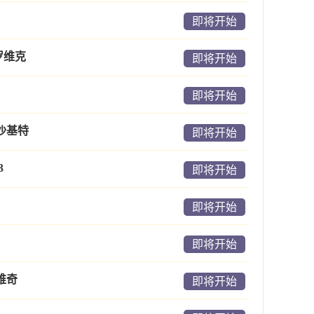
即将开始
罗维克
即将开始
即将开始
沙基特
即将开始
3
即将开始
即将开始
即将开始
维奇
即将开始