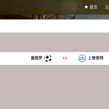
首页
足
富图罗
上普恩特
VS