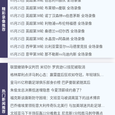
05月25日 英超第38轮 伯恩利vs狼队 全场录像
05月25日 英超第38轮 布莱顿vs曼联 全场录像
精
彩
05月25日 英超第38轮 诺丁汉森林vs伯恩茅斯 全场录像
录
像
05月25日 英超第38轮 利物浦vs布伦特福德 全场录像
推
荐
05月25日 英超第38轮 桑德兰vs切尔西 全场录像
05月25日 英超第38轮 水晶宫vs阿森纳 全场录像
05月25日 西甲第38轮 比利亚雷亚尔vs马德里竞技 全场录像
05月25日 意甲第38轮 那不勒斯vs乌迪内斯 全场录像
联盟撤销争议判罚 米切尔·罗宾逊G2技犯被取消
格林犀利点评马刺心态：赢雷霆后狂欢如夺冠，年轻球队该学什么？
皇马95亿称霸足球俱乐部身价榜 巴萨曼联紧随其后
朱俊龙总决赛低迷埋隐患 今夏顶薪续约悬了？
热
门
福克斯谈唐斯防守困境：文班亚马被调离篮下的战术博弈
新
闻
巴乔维埃里领衔意大利传奇队北美行 与加美球迷共赴足球之约
推
荐
文班亚马下半场狂轰22分难救主 尼克斯1分险胜马刺夺赛点