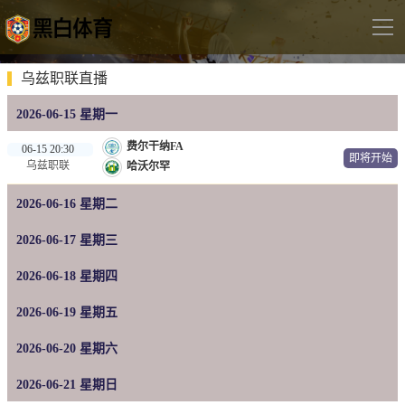
导
航
首页
乌兹职联直播
2026-06-15 星期一
足球直播
费尔干纳FA
06-15 20:30
英超
即将开始
乌兹职联
哈沃尔罕
德甲
2026-06-16 星期二
法甲
2026-06-17 星期三
西甲
2026-06-18 星期四
意甲
2026-06-19 星期五
世界杯
欧冠杯
2026-06-20 星期六
中超
2026-06-21 星期日