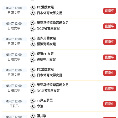
FC爱媛女足
06-07 12:00
直播中
日职女甲
日本体育大学女足
维亚马特拉斯宫崎女足
06-07 12:00
直播中
日职女甲
NGU名古屋女足
汤乡贝勒女足
06-07 12:00
直播中
日职女甲
横滨海鸥女足
伊贺FC女足
06-07 12:00
直播中
日职女甲
虎鲸鸭川女足
FC爱媛女足
06-07 12:00
直播中
日职女甲
日本体育大学女足
维亚马特拉斯宫崎女足
06-07 12:00
直播中
日职女甲
NGU名古屋女足
八户云罗里
06-07 12:00
直播中
日职乙
今治
福井联
06-07 12:00