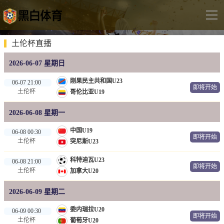
导
航
首页
土伦杯直播
2026-06-07 星期日
足球直播
刚果民主共和国U23
06-07 21:00
英超
即将开始
土伦杯
哥伦比亚U19
德甲
2026-06-08 星期一
法甲
中国U19
06-08 00:30
西甲
即将开始
土伦杯
突尼斯U23
意甲
科特迪瓦U23
06-08 21:00
即将开始
土伦杯
加拿大U20
世界杯
欧冠杯
2026-06-09 星期二
中超
委内瑞拉U20
06-09 00:30
即将开始
土伦杯
葡萄牙U20