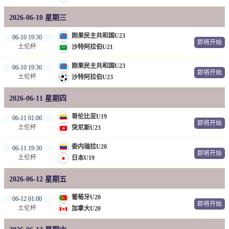
篮球直播
2026-06-10 星期三
NBA
刚果民主共和国U23
06-10 19:30
即将开始
CBA
土伦杯
沙特阿拉伯U21
刚果民主共和国U23
06-10 19:30
录像
即将开始
土伦杯
沙特阿拉伯U23
足球录像
2026-06-11 星期四
篮球录像
哥伦比亚U19
06-11 01:00
即将开始
土伦杯
突尼斯U23
新闻
委内瑞拉U20
06-11 19:30
足球新闻
即将开始
土伦杯
日本U19
篮球新闻
2026-06-12 星期五
葡萄牙U20
06-12 01:00
即将开始
土伦杯
加拿大U20