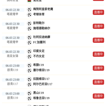
国际友谊
肯尼亚
梅努阿皇家老鹰
06-03 22:30
直播中
喀麦隆甲
考顿体育
彭特靴尔
06-03 22:30
直播中
喀麦隆甲
施塔德勒纳尔
杜阿拉迪纳摩
06-03 22:30
直播中
喀麦隆甲
FC加塞列
印度女足
06-03 22:30
直播中
南亚女锦
不丹女足
希腊U19
06-03 23:00
直播中
欧青U19
塞尔维亚U19
拉脱维亚U17
06-03 23:00
直播中
欧青U17
阿尔巴尼亚U17
黑山U19
06-03 23:00
直播中
欧青U19
格鲁吉亚U19