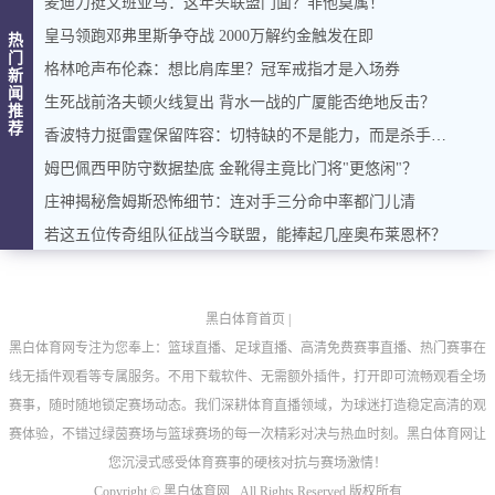
麦迪力挺文班亚马：这年头联盟门面？非他莫属！
皇马领跑邓弗里斯争夺战 2000万解约金触发在即
热
门
格林呛声布伦森：想比肩库里？冠军戒指才是入场券
新
闻
生死战前洛夫顿火线复出 背水一战的广厦能否绝地反击？
推
荐
香波特力挺雷霆保留阵容：切特缺的不是能力，而是杀手心态
姆巴佩西甲防守数据垫底 金靴得主竟比门将"更悠闲"？
庄神揭秘詹姆斯恐怖细节：连对手三分命中率都门儿清
若这五位传奇组队征战当今联盟，能捧起几座奥布莱恩杯？
黑白体育首页
|
黑白体育网专注为您奉上：篮球直播、足球直播、高清免费赛事直播、热门赛事在
线无插件观看等专属服务。不用下载软件、无需额外插件，打开即可流畅观看全场
赛事，随时随地锁定赛场动态。我们深耕体育直播领域，为球迷打造稳定高清的观
赛体验，不错过绿茵赛场与篮球赛场的每一次精彩对决与热血时刻。黑白体育网让
您沉浸式感受体育赛事的硬核对抗与赛场激情！
Copyright ©
黑白体育网 . All Rights Reserved 版权所有