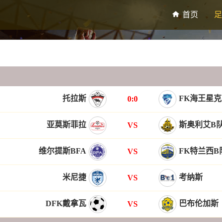
首页
足
托拉斯
FK海王星
0:0
亚莫斯菲拉
斯奥利艾B
VS
维尔提斯BFA
FK特兰西B
VS
米尼捷
考纳斯
VS
DFK戴拿瓦
巴布伦加斯
VS