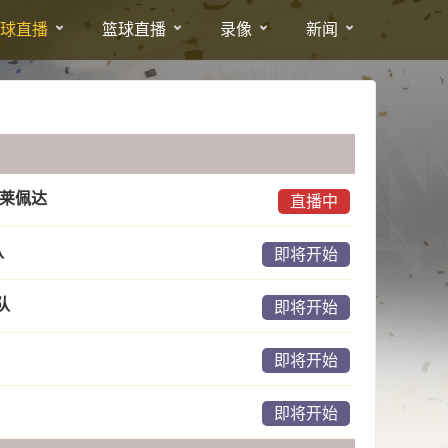
球直播
篮球直播
录像
新闻
克莱佩达
直播中
队
即将开始
队
即将开始
即将开始
即将开始