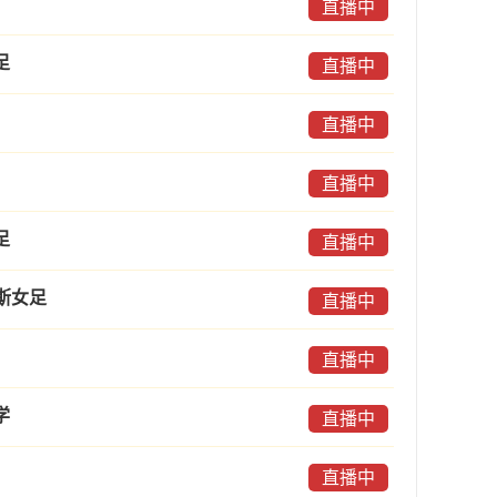
直播中
足
直播中
直播中
直播中
足
直播中
斯女足
直播中
直播中
学
直播中
直播中