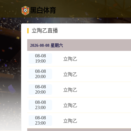
立陶乙直播
2026-08-08 星期六
08-08
立陶乙
19:00
08-08
立陶乙
20:00
08-08
立陶乙
20:00
08-08
立陶乙
23:00
08-08
立陶乙
23:00