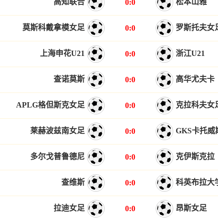
高知联合
松本山雅
0:0
莫斯科戴拿模女足
罗斯托夫女
0:0
上海申花U21
浙江U21
0:0
查诺莫斯
高华尤夫卡
0:0
APLG格但斯克女足
克拉科夫女
0:0
莱赫波兹南女足
GKS卡托威
0:0
多尔戈普鲁德尼
克伊斯克拉
0:0
查维斯
科英布拉大
0:0
拉迪女足
昂斯女足
0:0