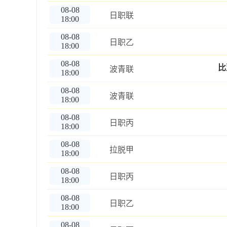
08-08
日职联
18:00
08-08
日职乙
18:00
08-08
比
波青联
18:00
08-08
波青联
18:00
08-08
日职丙
18:00
08-08
拉脱甲
18:00
08-08
日职丙
18:00
08-08
日职乙
18:00
08-08