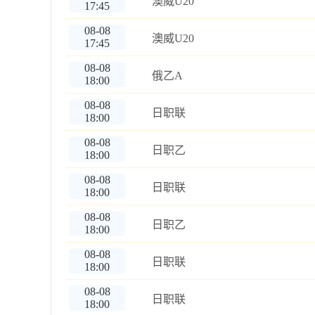
澳威U20
17:45
08-08
澳威U20
17:45
08-08
俄乙A
18:00
08-08
日职联
18:00
08-08
日职乙
18:00
08-08
日职联
18:00
08-08
日职乙
18:00
08-08
日职联
18:00
08-08
日职联
18:00