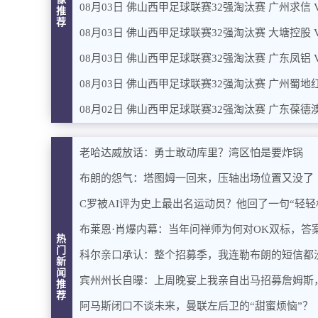
08月03日 佛山西甲足球联赛32强淘汰赛 广州求信 
推
荐
08月03日 佛山西甲足球联赛32强淘汰赛 大塘控股 
08月03日 佛山西甲足球联赛32强淘汰赛 广东凤铝 
08月03日 佛山西甲足球联赛32强淘汰赛 广州蜀地红
08月02日 佛山西甲足球联赛32强淘汰赛 广东葆德澳
老哈达威放话：勇士敢动库里？湾区怕是要炸锅
布朗的怨气：塔图姆一回来，压轴出场位置又没了
C罗被AI评为史上最出名运动员？他回了一句“轻轻
布莱恩·肖爆内幕：当年问禅师为何对OK双标，答
热
门
科尔亲口承认：整个招募季，我连勒布朗的短信都
新
闻
宾州州长自曝：上周晚宴上我亲自出马招募詹姆斯
推
荐
阿马斯闭口不谈未来，曼联左后卫的“甜蜜烦恼”？