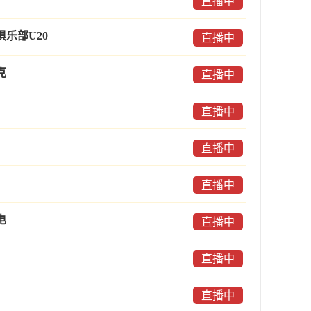
直播中
乐部U20
直播中
克
直播中
直播中
直播中
直播中
电
直播中
直播中
直播中