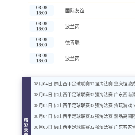
08-08
国际友谊
18:00
08-08
波兰丙
18:00
08-08
德青联
18:00
08-08
波兰丙
18:00
08月04日 佛山西甲足球联赛32强淘汰赛 肇庆恒骏成
08月04日 佛山西甲足球联赛32强淘汰赛 广东西南建
08月04日 佛山西甲足球联赛32强淘汰赛 贪玩游戏 
08月04日 佛山西甲足球联赛32强淘汰赛 藝品高國際
精
彩
08月03日 佛山西甲足球联赛32强淘汰赛 广东客家青
录
像