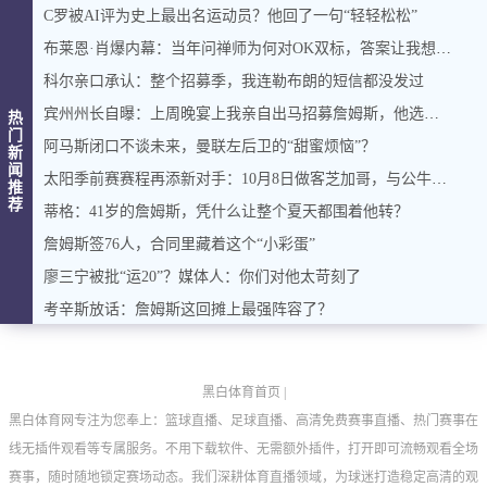
C罗被AI评为史上最出名运动员？他回了一句“轻轻松松”
布莱恩·肖爆内幕：当年问禅师为何对OK双标，答案让我想起训狗那套
科尔亲口承认：整个招募季，我连勒布朗的短信都没发过
宾州州长自曝：上周晚宴上我亲自出马招募詹姆斯，他选了费城，我挺高兴
热
门
阿马斯闭口不谈未来，曼联左后卫的“甜蜜烦恼”？
新
闻
太阳季前赛赛程再添新对手：10月8日做客芝加哥，与公牛过招
推
荐
蒂格：41岁的詹姆斯，凭什么让整个夏天都围着他转？
詹姆斯签76人，合同里藏着这个“小彩蛋”
廖三宁被批“运20”？媒体人：你们对他太苛刻了
考辛斯放话：詹姆斯这回摊上最强阵容了？
黑白体育首页
|
黑白体育网专注为您奉上：篮球直播、足球直播、高清免费赛事直播、热门赛事在
线无插件观看等专属服务。不用下载软件、无需额外插件，打开即可流畅观看全场
赛事，随时随地锁定赛场动态。我们深耕体育直播领域，为球迷打造稳定高清的观