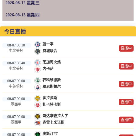
2026-08-12 星期三
2026-08-13 星期四
今日直播
蓝十字
08-07 08:10
直播中
中北美杯
费城联合
芝加哥火焰
08-07 08:40
直播中
中北美杯
内卡萨
韩科维德斯
08-07 09:00
直播中
中美俱杯
穆尼斯帕尔
多拉多斯
08-07 09:00
直播中
墨西甲
扎卡特卡斯
哥达拿查拉大学
08-07 09:00
直播中
墨西甲
克雷卡米诺斯
奥斯汀FC
08-07 09:00