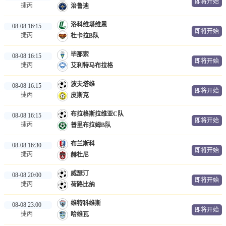
即将开始
捷丙
治鲁迪
篮球直播
洛科维塔维恩
08-08 16:15
NBA
即将开始
捷丙
杜卡拉B队
CBA
毕那索
08-08 16:15
即将开始
捷丙
艾利特马布拉格
录像
波夫塔维
08-08 16:15
足球录像
即将开始
捷丙
皮斯克
篮球录像
布拉格斯拉维亚C队
08-08 16:15
即将开始
捷丙
普里布拉姆B队
新闻
布兰斯科
08-08 16:30
足球新闻
即将开始
捷丙
赫杜尼
篮球新闻
威瑟汀
08-08 20:00
即将开始
捷丙
荷路比纳
维特科维斯
08-08 23:00
即将开始
捷丙
哈维瓦