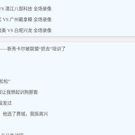
VS 湛江八部科技 全场录像
 VS 广州戴拿模 全场录像
美 VS 白坭兴龙 全场录像
—新秀卡尔被联盟“抓去”培训了
松松”
案让我想起训狗那套
没发过
，他选了费城，我挺高兴