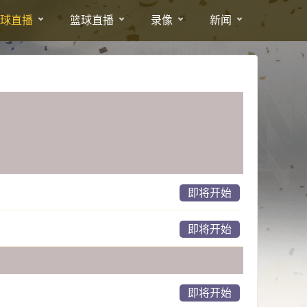
球直播
篮球直播
录像
新闻
即将开始
即将开始
即将开始