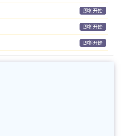
即将开始
即将开始
即将开始