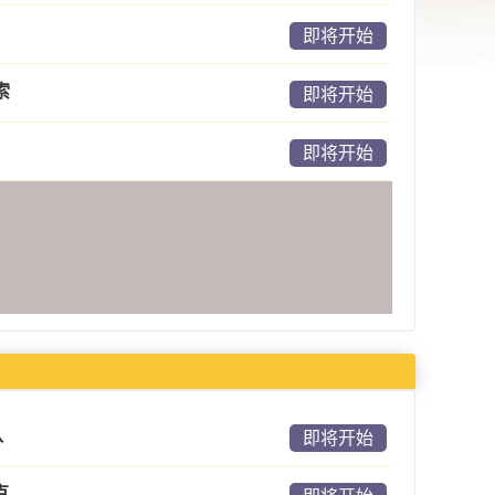
即将开始
索
即将开始
即将开始
队
即将开始
克