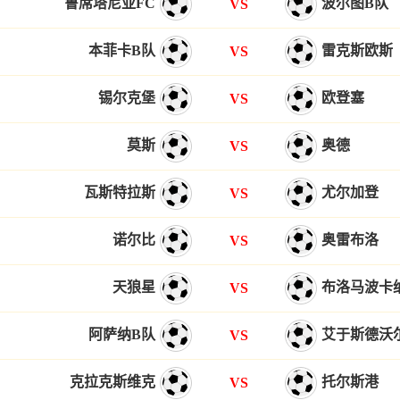
鲁席塔尼亚FC
波尔图B队
VS
本菲卡B队
雷克斯欧斯
VS
锡尔克堡
欧登塞
VS
莫斯
奥德
VS
瓦斯特拉斯
尤尔加登
VS
诺尔比
奥雷布洛
VS
天狼星
布洛马波卡
VS
阿萨纳B队
艾于斯德沃
VS
克拉克斯维克
托尔斯港
VS