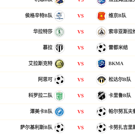
侯格辛特B队
维京B队
VS
华拉特莎
索非亚斯拉
VS
慕拉
雷都米结
VS
艾拉斯克特
BKMA
VS
阿思可
松达尔B队
VS
科罗拉二队
卡里鲁B队
VS
潭美卡B队
帕尔努瓦夫
VS
萨尔基利斯B队
卡努扎吉里
VS