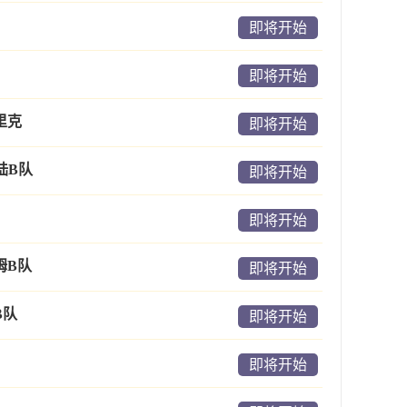
即将开始
即将开始
里克
即将开始
陆B队
即将开始
即将开始
姆B队
即将开始
B队
即将开始
即将开始