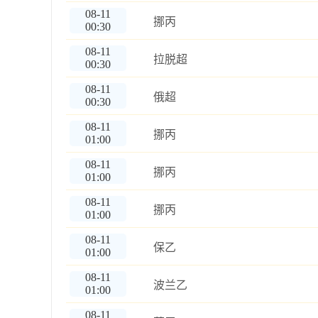
08-11
挪丙
00:30
08-11
拉脱超
00:30
08-11
俄超
00:30
08-11
挪丙
01:00
08-11
挪丙
01:00
08-11
挪丙
01:00
08-11
保乙
01:00
08-11
波兰乙
01:00
08-11