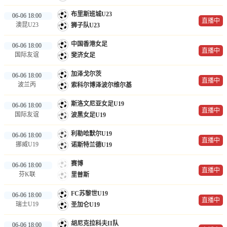
布里斯班城U23
06-06 18:00
直播中
澳昆U23
狮子队U23
中国香港女足
06-06 18:00
直播中
国际友谊
斐济女足
加泽戈尔茨
06-06 18:00
直播中
波兰丙
索科尔博泽波尔维尔基
斯洛文尼亚女足U19
06-06 18:00
直播中
国际友谊
波黑女足U19
利勒哈默尔U19
06-06 18:00
直播中
挪威U19
诺斯特兰德U19
赛博
06-06 18:00
直播中
芬K联
里普斯
FC苏黎世U19
06-06 18:00
直播中
瑞士U19
圣加仑U19
胡尼克拉科夫II队
06-06 18:00