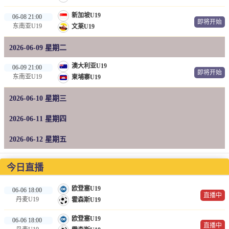
篮球直播
新加坡U19
06-08 21:00
即将开始
东南亚U19
文莱U19
NBA
CBA
2026-06-09 星期二
澳大利亚U19
06-09 21:00
录像
即将开始
东南亚U19
柬埔寨U19
足球录像
2026-06-10 星期三
篮球录像
2026-06-11 星期四
新闻
2026-06-12 星期五
足球新闻
今日直播
篮球新闻
欧登塞U19
06-06 18:00
直播中
丹麦U19
霍森斯U19
欧登塞U19
06-06 18:00
直播中