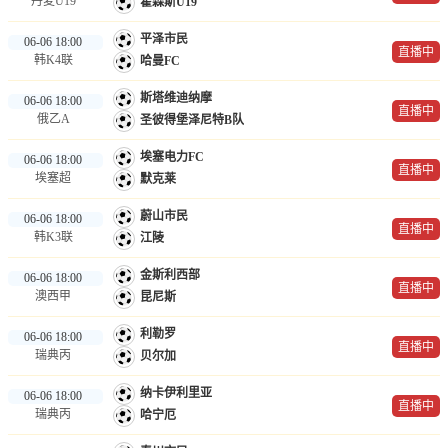
丹麦U19
霍森斯U19
平泽市民
06-06 18:00
直播中
韩K4联
哈曼FC
斯塔维迪纳摩
06-06 18:00
直播中
俄乙A
圣彼得堡泽尼特B队
埃塞电力FC
06-06 18:00
直播中
埃塞超
默克莱
蔚山市民
06-06 18:00
直播中
韩K3联
江陵
金斯利西部
06-06 18:00
直播中
澳西甲
昆尼斯
利勒罗
06-06 18:00
直播中
瑞典丙
贝尔加
纳卡伊利里亚
06-06 18:00
直播中
瑞典丙
哈宁厄