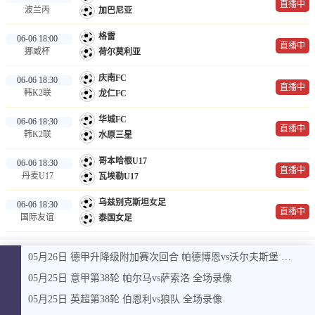
直播中
波兰丙
加巴尼亚
格雷
06-06 18:00
直播中
挪威杯
荷尔莫利亚
庆南FC
06-06 18:30
直播中
韩K2联
龙仁FC
华城FC
06-06 18:30
直播中
韩K2联
水原三星
哥本哈根U17
06-06 18:30
直播中
丹麦U17
瓦埃勒U17
乌兹别克斯坦女足
06-06 18:30
直播中
国际友谊
泰国女足
05月26日 德甲升降级附加赛次回合 帕德博恩vs沃尔夫斯堡 全场录像
05月25日 意甲第38轮 帕尔马vs萨索洛 全场录像
05月25日 英超第38轮 伯恩利vs狼队 全场录像