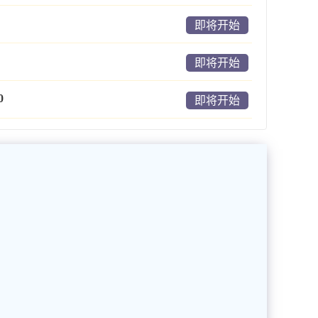
即将开始
即将开始
0
即将开始