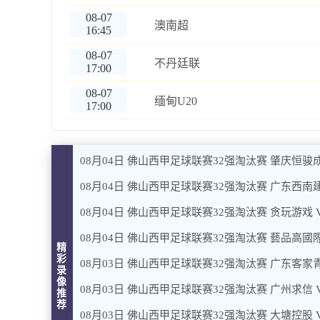
08-07
澳南超
16:45
08-07
不丹廷联
17:00
08-07
缅甸U20
17:00
08月04日 佛山西甲足球联赛32强淘汰赛 肇庆恒骏成
08月04日 佛山西甲足球联赛32强淘汰赛 广东西南建
08月04日 佛山西甲足球联赛32强淘汰赛 贪玩游戏 
08月04日 佛山西甲足球联赛32强淘汰赛 藝品高國際
精
彩
08月03日 佛山西甲足球联赛32强淘汰赛 广东客家青
录
像
08月03日 佛山西甲足球联赛32强淘汰赛 广州求信 
推
荐
08月03日 佛山西甲足球联赛32强淘汰赛 大塘控股 