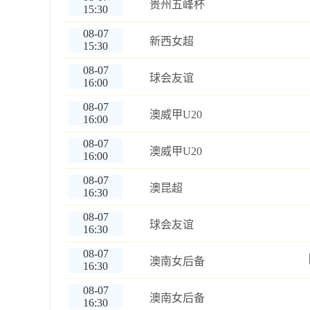
贵州五峰杯
15:30
08-07
新西女超
15:30
08-07
球会友谊
16:00
08-07
澳威甲U20
16:00
08-07
澳威甲U20
16:00
08-07
澳昆超
16:30
08-07
球会友谊
16:30
08-07
澳南女后备
16:30
08-07
澳南女后备
16:30