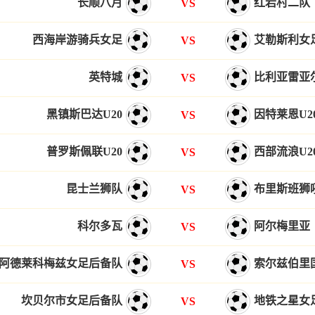
长顺八月
红岩村二队
VS
西海岸游骑兵女足
艾勒斯利女
VS
英特城
比利亚雷亚
VS
黑镇斯巴达U20
因特莱恩U2
VS
普罗斯佩联U20
西部流浪U2
VS
昆士兰狮队
布里斯班狮
VS
科尔多瓦
阿尔梅里亚
VS
阿德莱科梅兹女足后备队
索尔兹伯里
VS
坎贝尔市女足后备队
地铁之星女
VS