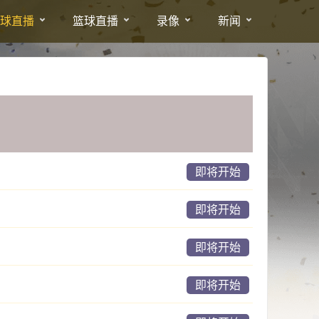
球直播
篮球直播
录像
新闻
即将开始
即将开始
即将开始
即将开始