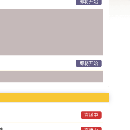
即将开始
即将开始
直播中
纳