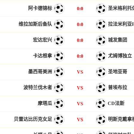
阿卡德锦标
圣米格利托
0:0
维拉加斯后备队
拉法米利亚
0:0
宏达宏兴
城发集团
0:0
卡达根拿
尤姆博独立
0:0
墨西哥美洲
圣地亚哥
VS
波特兰伐木者
普埃布拉
VS
摩塔瓜
CD法斯
VS
贝雷达比历克女足
明斯克戴拿
VS