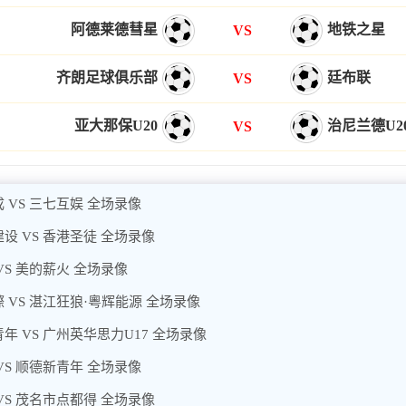
阿德莱德彗星
地铁之星
VS
齐朗足球俱乐部
廷布联
VS
亚大那保U20
治尼兰德U2
VS
 VS 三七互娱 全场录像
设 VS 香港圣徒 全场录像
VS 美的薪火 全场录像
 VS 湛江狂狼·粵辉能源 全场录像
年 VS 广州英华思力U17 全场录像
VS 顺德新青年 全场录像
VS 茂名市点都得 全场录像