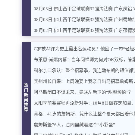
08月03日 佛山西甲足球联赛32强淘汰赛 广东凤铝 
08月03日 佛山西甲足球联赛32强淘汰赛 广州蜀地红
08月02日 佛山西甲足球联赛32强淘汰赛 广东葆德澳
C罗被AI评为史上最出名运动员？他回了一句“轻轻
布莱恩·肖爆内幕：当年问禅师为何对OK双标，答
科尔亲口承认：整个招募季，我连勒布朗的短信都
宾州州长自曝：上周晚宴上我亲自出马招募詹姆斯
热
门
阿马斯闭口不谈未来，曼联左后卫的“甜蜜烦恼”？
新
闻
太阳季前赛赛程再添新对手：10月8日做客芝加哥
推
荐
蒂格：41岁的詹姆斯，凭什么让整个夏天都围着他
詹姆斯签76人，合同里藏着这个“小彩蛋”