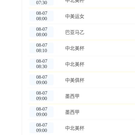
中北美杯
07:30
08-07
中美运女
08:00
08-07
巴亚马乙
08:00
08-07
中北美杯
08:10
08-07
中北美杯
08:30
08-07
中美俱杯
09:00
08-07
墨西甲
09:00
08-07
墨西甲
09:00
08-07
中北美杯
09:00