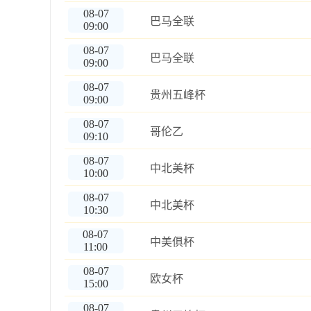
08-07
巴马全联
09:00
08-07
巴马全联
09:00
08-07
贵州五峰杯
09:00
08-07
哥伦乙
09:10
08-07
中北美杯
10:00
08-07
中北美杯
10:30
08-07
中美俱杯
11:00
08-07
欧女杯
15:00
08-07