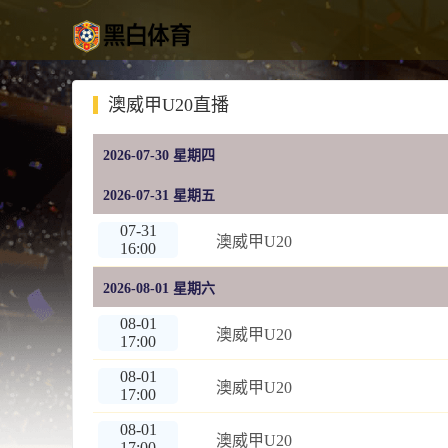
澳威甲U20直播
2026-07-30 星期四
2026-07-31 星期五
07-31
澳威甲U20
16:00
2026-08-01 星期六
08-01
澳威甲U20
17:00
08-01
澳威甲U20
17:00
08-01
澳威甲U20
17:00