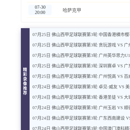
07-30
哈萨克甲
20:00
07月25日 佛山西甲足球联赛第3轮 中国香港横市樱
07月25日 佛山西甲足球联赛第3轮 贪玩游戏 VS 
07月25日 佛山西甲足球联赛第3轮 广州英华思力U1
07月25日 佛山西甲足球联赛第3轮 深圳赛卓 VS 
精
彩
07月25日 佛山西甲足球联赛第3轮 广州悦高 VS 百
录
像
07月24日 佛山西甲足球联赛第3轮 卓见·威友 VS 
推
荐
07月24日 佛山西甲足球联赛第3轮 香港圣徒 VS 
07月24日 佛山西甲足球联赛第3轮 广州玉岩 VS 
07月24日 佛山西甲足球联赛第3轮 广东西南建设 V
07月24日 佛山西甲足球联赛第3轮 中国澳门澳科精