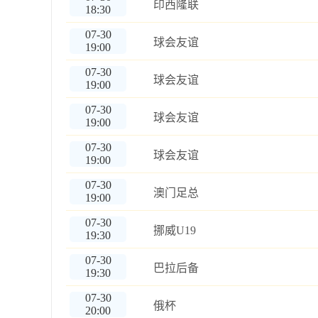
印西隆联
18:30
07-30
球会友谊
19:00
07-30
球会友谊
19:00
07-30
球会友谊
19:00
07-30
球会友谊
19:00
07-30
澳门足总
19:00
07-30
挪威U19
19:30
07-30
巴拉后备
19:30
07-30
俄杯
20:00