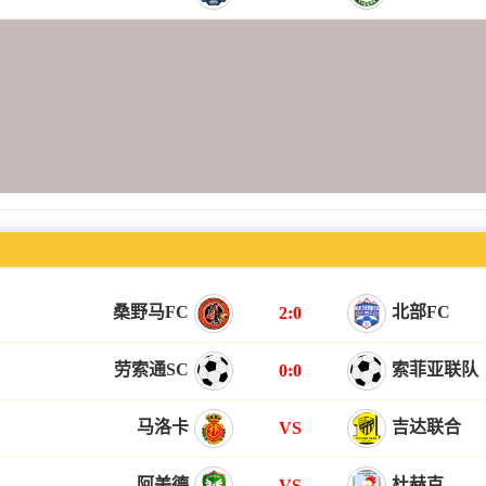
桑野马FC
北部FC
2:0
劳索通SC
索菲亚联队
0:0
马洛卡
吉达联合
VS
阿美德
杜赫克
VS