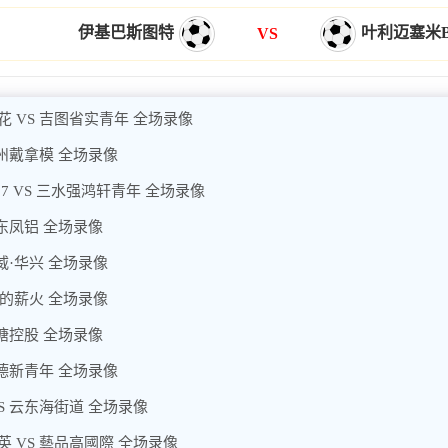
伊基巴斯图特
叶利迈塞米
VS
花 VS 吉图省实青年 全场录像
广州戴拿模 全场录像
7 VS 三水强鸿轩青年 全场录像
广东凤铝 全场录像
威·华兴 全场录像
美的薪火 全场录像
大塘控股 全场录像
顺德新青年 全场录像
S 云东海街道 全场录像
英 VS 藝品高國際 全场录像