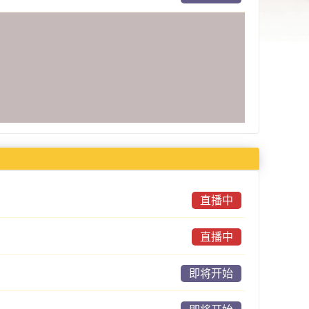
直播中
直播中
即将开始