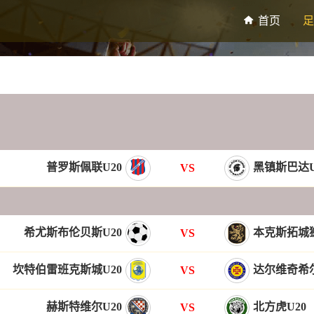
首页
足
普罗斯佩联U20
黑镇斯巴达U
VS
希尤斯布伦贝斯U20
本克斯拓城狮
VS
坎特伯雷班克斯城U20
达尔维奇希尔
VS
赫斯特维尔U20
北方虎U20
VS