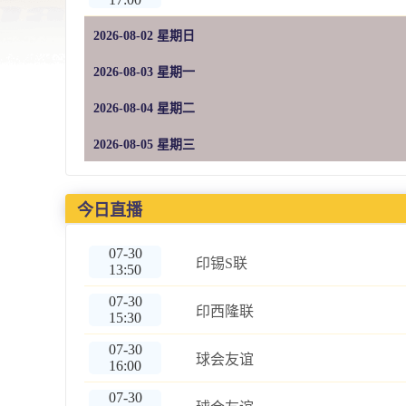
2026-08-02 星期日
2026-08-03 星期一
2026-08-04 星期二
2026-08-05 星期三
今日直播
07-30
印锡S联
13:50
07-30
印西隆联
15:30
07-30
球会友谊
16:00
07-30