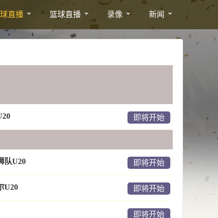
球直播
篮球直播
录像
新闻
20
即将开始
队U20
即将开始
U20
即将开始
即将开始