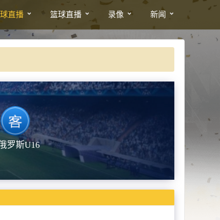
球直播
篮球直播
录像
新闻
俄罗斯U16