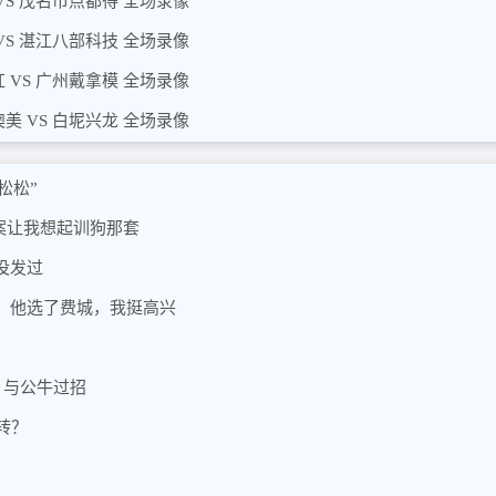
VS 茂名市点都得 全场录像
VS 湛江八部科技 全场录像
 VS 广州戴拿模 全场录像
美 VS 白坭兴龙 全场录像
松松”
案让我想起训狗那套
没发过
，他选了费城，我挺高兴
，与公牛过招
转？