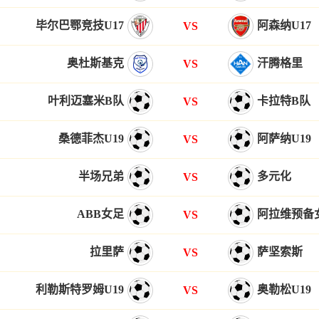
毕尔巴鄂竞技U17
阿森纳U17
VS
奥杜斯基克
汗腾格里
VS
叶利迈塞米B队
卡拉特B队
VS
桑德菲杰U19
阿萨纳U19
VS
半场兄弟
多元化
VS
ABB女足
阿拉维预备
VS
拉里萨
萨坚索斯
VS
利勒斯特罗姆U19
奥勒松U19
VS