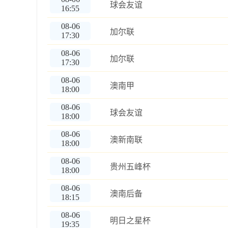
球会友谊
16:55
08-06
加尔联
17:30
08-06
加尔联
17:30
08-06
澳南甲
18:00
08-06
球会友谊
18:00
08-06
澳新南联
18:00
08-06
贵州五峰杯
18:00
08-06
澳南后备
18:15
08-06
明日之星杯
19:35