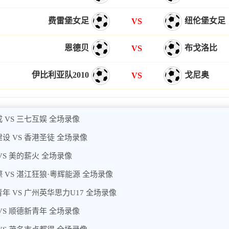
费雷堡女足
纽伦堡女足
VS
恩德贝
布戈洛比
VS
伊比利亚队2010
戈尼奥
VS
 VS 三七互娱 全场录像
设 VS 香港圣徒 全场录像
VS 美的薪火 全场录像
 VS 湛江狂狼·粵辉能源 全场录像
年 VS 广州英华思力U17 全场录像
VS 顺德新青年 全场录像