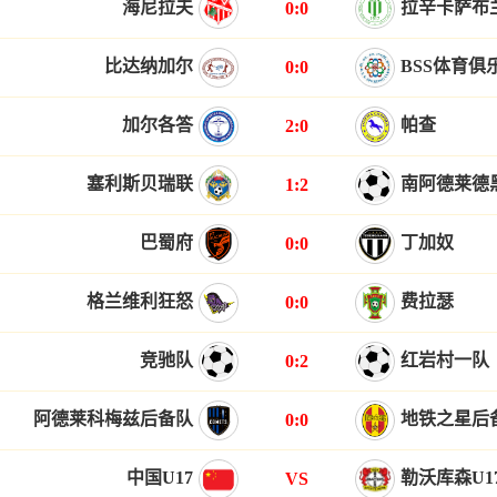
海尼拉夫
拉辛卡萨布
0:0
比达纳加尔
BSS体育俱
0:0
加尔各答
帕查
2:0
塞利斯贝瑞联
南阿德莱德
1:2
巴蜀府
丁加奴
0:0
格兰维利狂怒
费拉瑟
0:0
竞驰队
红岩村一队
0:2
阿德莱科梅兹后备队
地铁之星后
0:0
中国U17
勒沃库森U1
VS