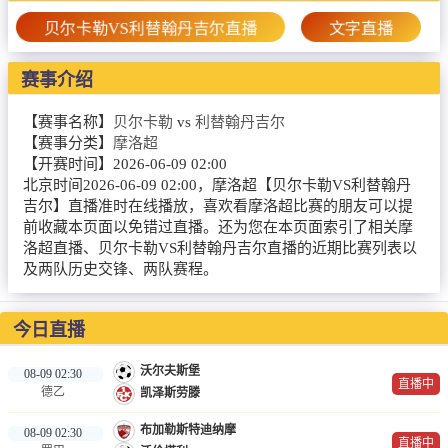
篮球直播
贝尔卡勒VS利替翰丹吉尔直播
文字直播
NBA
赛事介绍
CBA
【赛事名称】
贝尔卡勒
vs
利替翰丹吉尔
录像
【赛事分类】
摩洛超
【开赛时间】
2026-06-09 02:00
足球录像
北京时间2026-06-09 02:00，摩洛超【贝尔卡勒VS利替翰丹
吉尔】直播准时在线播放，喜欢看摩洛超比赛的朋友可以提
篮球录像
前收藏本页面以免错过直播。还为您在本页面索引了相关摩
洛超直播、贝尔卡勒VS利替翰丹吉尔直播的近期比赛列表以
新闻
及两队历史交锋、两队赛程。
足球新闻
今日直播
篮球新闻
沃尔夫斯堡
08-09 02:30
直播中
德乙
凯泽斯劳滕
布加勒斯特迪纳摩
08-09 02:30
直播中