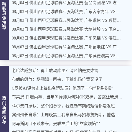
08月04日 佛山西甲足球联赛32强淘汰赛 藝品高國際 VS 湛江狂狼·粵辉能源 全场录像
精
彩
08月03日 佛山西甲足球联赛32强淘汰赛 广东客家青年 VS 广州英华思力U17 全场录像
录
像
08月03日 佛山西甲足球联赛32强淘汰赛 广州求信 VS 顺德新青年 全场录像
推
荐
08月03日 佛山西甲足球联赛32强淘汰赛 大塘控股 VS 茂名市点都得 全场录像
08月03日 佛山西甲足球联赛32强淘汰赛 广东凤铝 VS 湛江八部科技 全场录像
08月03日 佛山西甲足球联赛32强淘汰赛 广州蜀地红 VS 广州戴拿模 全场录像
08月02日 佛山西甲足球联赛32强淘汰赛 广东葆德澳美 VS 白坭兴龙 全场录像
老哈达威放话：勇士敢动库里？湾区怕是要炸锅
布朗的怨气：塔图姆一回来，压轴出场位置又没了
C罗被AI评为史上最出名运动员？他回了一句“轻轻松松”
布莱恩·肖爆内幕：当年问禅师为何对OK双标，答案让我想起训狗那套
热
门
科尔亲口承认：整个招募季，我连勒布朗的短信都没发过
新
闻
宾州州长自曝：上周晚宴上我亲自出马招募詹姆斯，他选了费城，我挺高兴
推
荐
阿马斯闭口不谈未来，曼联左后卫的“甜蜜烦恼”？