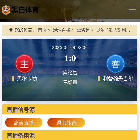
导
航
首页
您的位置：
首页
>
足球直播
>
摩洛超
>
贝尔卡勒 VS 利替翰丹吉尔
足球直播
2026-06-09 02:00
英超
1:0
德甲
摩洛超
法甲
贝尔卡勒
利替翰丹吉尔
已结束
西甲
意甲
世界杯
直播信号源
欧冠杯
高清直播
腾讯体育
中超
直播备用源