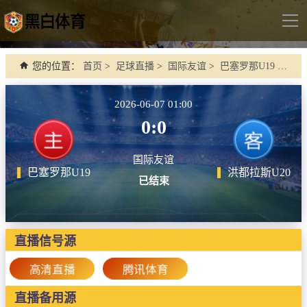
导
航
首页
您的位置：
首页
>
足球直播
>
国际友谊
>
巴塞罗那U19 VS 洪都拉斯U20
足球直播
2026-06-07 01:00
英超
0:0
德甲
国际友谊
法甲
巴塞罗那U19
洪都拉斯U20
已结束
西甲
意甲
世界杯
直播信号源
欧冠杯
高清直播
腾讯体育
中超
直播备用源