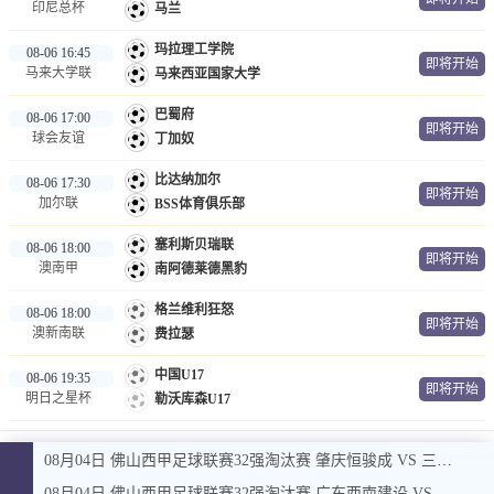
印尼总杯
马兰
玛拉理工学院
08-06 16:45
即将开始
马来大学联
马来西亚国家大学
巴蜀府
08-06 17:00
即将开始
球会友谊
丁加奴
比达纳加尔
08-06 17:30
即将开始
加尔联
BSS体育俱乐部
塞利斯贝瑞联
08-06 18:00
即将开始
澳南甲
南阿德莱德黑豹
格兰维利狂怒
08-06 18:00
即将开始
澳新南联
费拉瑟
中国U17
08-06 19:35
即将开始
明日之星杯
勒沃库森U17
08月04日 佛山西甲足球联赛32强淘汰赛 肇庆恒骏成 VS 三七互娱 全场录像
08月04日 佛山西甲足球联赛32强淘汰赛 广东西南建设 VS 香港圣徒 全场录像