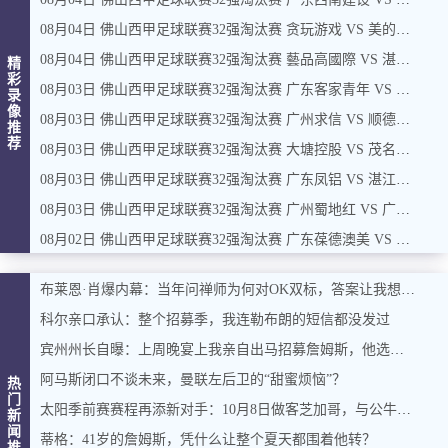
08月04日 佛山西甲足球联赛32强淘汰赛 贪玩游戏 VS 美的薪火 全场录像
08月04日 佛山西甲足球联赛32强淘汰赛 藝品高國際 VS 湛江狂狼·粵辉能源 全场录像
精
彩
08月03日 佛山西甲足球联赛32强淘汰赛 广东客家青年 VS 广州英华思力U17 全场录像
录
像
08月03日 佛山西甲足球联赛32强淘汰赛 广州求信 VS 顺德新青年 全场录像
推
荐
08月03日 佛山西甲足球联赛32强淘汰赛 大塘控股 VS 茂名市点都得 全场录像
08月03日 佛山西甲足球联赛32强淘汰赛 广东凤铝 VS 湛江八部科技 全场录像
08月03日 佛山西甲足球联赛32强淘汰赛 广州蜀地红 VS 广州戴拿模 全场录像
08月02日 佛山西甲足球联赛32强淘汰赛 广东葆德澳美 VS 白坭兴龙 全场录像
布莱恩·肖爆内幕：当年问禅师为何对OK双标，答案让我想起训狗那套
科尔亲口承认：整个招募季，我连勒布朗的短信都没发过
宾州州长自曝：上周晚宴上我亲自出马招募詹姆斯，他选了费城，我挺高兴
阿马斯闭口不谈未来，曼联左后卫的“甜蜜烦恼”？
热
门
太阳季前赛赛程再添新对手：10月8日做客芝加哥，与公牛过招
新
闻
蒂格：41岁的詹姆斯，凭什么让整个夏天都围着他转？
推