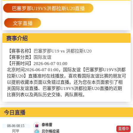
篮球直播
巴塞罗那U19VS洪都拉斯U20直播
NBA
文字直播
CBA
赛事介绍
录像
【赛事名称】
巴塞罗那U19
vs
洪都拉斯U20
足球录像
【赛事分类】
国际友谊
篮球录像
【开赛时间】
2026-06-07 01:00
北京时间2026-06-07 01:00，国际友谊【巴塞罗那U19VS洪都
新闻
拉斯U20】直播准时在线播放，喜欢看国际友谊比赛的朋友可
以提前收藏本页面以免错过直播。还为您在本页面索引了相
足球新闻
关国际友谊直播、巴塞罗那U19VS洪都拉斯U20直播的近期
比赛列表以及两队历史交锋、两队赛程。
篮球新闻
今日直播
泰格雷
08-06 08:15
直播中
阿甲
贝尔格拉诺