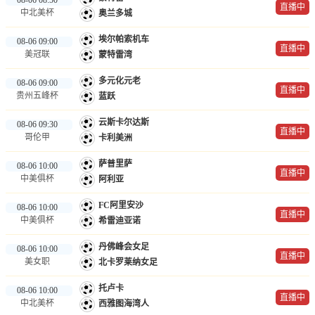
直播中
中北美杯
奥兰多城
埃尔帕索机车
08-06 09:00
直播中
美冠联
蒙特雷湾
多元化元老
08-06 09:00
直播中
贵州五峰杯
蓝跃
云斯卡尔达斯
08-06 09:30
直播中
哥伦甲
卡利美洲
萨普里萨
08-06 10:00
直播中
中美俱杯
阿利亚
FC阿里安沙
08-06 10:00
直播中
中美俱杯
希雷迪亚诺
丹佛峰会女足
08-06 10:00
直播中
美女职
北卡罗莱纳女足
托卢卡
08-06 10:00
直播中
中北美杯
西雅图海湾人