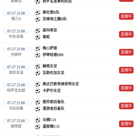
莫桑冠
费罗瓦里奥利欣加
奥伦堡B队
07-27 21:00
直播中
俄乙B
苏维埃之翼B队
高玛希亚
07-27 21:00
直播中
中东非俱
毒蛇
梅22萨那
07-27 21:00
直播中
也统杯
伊蒂哈德IBB
赫根女足
07-27 21:00
直播中
球会友谊
瓦勒伦加女足
奥达巴斯奇姆肯特女足
07-27 21:00
直播中
哈萨克女超
卡萨尔女足
德芬索后备队
07-27 21:00
直播中
乌拉后备
漫游者后备队
马模U21
07-27 21:00
直播中
瑞青超
渥那模U21