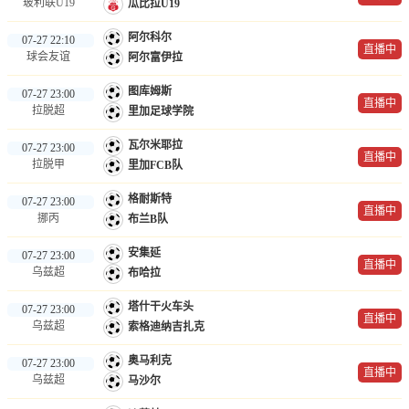
玻利联U19
瓜比拉U19
阿尔科尔
07-27 22:10
直播中
球会友谊
阿尔富伊拉
图库姆斯
07-27 23:00
直播中
拉脱超
里加足球学院
瓦尔米耶拉
07-27 23:00
直播中
拉脱甲
里加FCB队
格耐斯特
07-27 23:00
直播中
挪丙
布兰B队
安集延
07-27 23:00
直播中
乌兹超
布哈拉
塔什干火车头
07-27 23:00
直播中
乌兹超
索格迪纳吉扎克
奥马利克
07-27 23:00
直播中
乌兹超
马沙尔