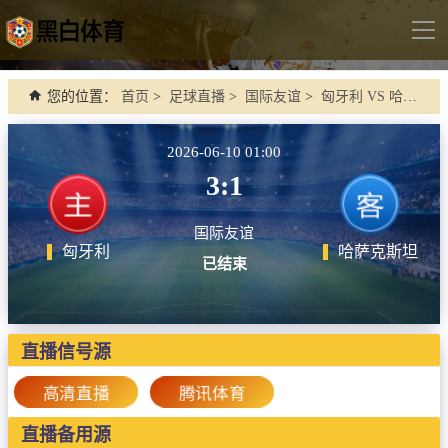
导
航
首页
您的位置：
首页
>
足球直播
>
国际友谊
>
匈牙利 VS 哈萨克斯坦
足球直播
2026-06-10 01:00
英超
3:1
德甲
国际友谊
法甲
匈牙利
哈萨克斯坦
已结束
西甲
意甲
世界杯
直播信号源
欧冠杯
高清直播
腾讯体育
中超
直播备用源