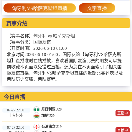
篮球直播
匈牙利VS哈萨克斯坦直播
文字直播
NBA
赛事介绍
CBA
【赛事名称】
匈牙利
vs
哈萨克斯坦
录像
【赛事分类】
国际友谊
【开赛时间】
2026-06-10 01:00
足球录像
北京时间2026-06-10 01:00，国际友谊【匈牙利VS哈萨克斯
坦】直播准时在线播放，喜欢看国际友谊比赛的朋友可以提
篮球录像
前收藏本页面以免错过直播。还为您在本页面索引了相关国
际友谊直播、匈牙利VS哈萨克斯坦直播的近期比赛列表以及
新闻
两队历史交锋、两队赛程。
足球新闻
今日直播
篮球新闻
尼日利亚U20
07-27 22:00
直播中
非青杯外
加纳U20
石油独立U19
07-27 22:00
直播中