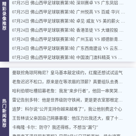
07月25日 佛山西甲足球联赛第3轮 深圳赛卓 VS 广东凤铝 全场录像
精
彩
07月25日 佛山西甲足球联赛第3轮 广州悦高 VS 百威·华兴 全场录像
录
像
07月24日 佛山西甲足球联赛第3轮 卓见·威友 VS 美的薪火 全场录像
推
荐
07月24日 佛山西甲足球联赛第3轮 香港圣徒 VS 大塘控股 全场录像
07月24日 佛山西甲足球联赛第3轮 广州玉岩 VS 顺德新青年 全场录像
07月24日 佛山西甲足球联赛第3轮 广东西南建设 VS 云东海街道 全场录像
07月24日 佛山西甲足球联赛第3轮 中国澳门澳科精英 VS 藝品高國際 全场录像
曼联挖角琼阿梅尼？皇马基本敲定续约，红魔还想试试运气
老詹迟迟不松口，原来是在等浓眉的顶薪？真要组队去勇士？
哈利伯顿吐槽招募老詹：我发“来步行者”，他回一串笑哭表情
雷记告别多特：他是世界级防守铁闸，更是更衣室那根定海神针
热
门
追梦：科尔说“公开支持你越来越难了”，我让他别费这个心
新
闻
王哲林谈父亲因自己网暴暴瘦：他压力比我还大，瘦了十几斤
推
荐
卡梅隆·卡尔：防守？我还得练，不想当“漏勺”