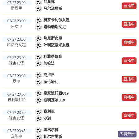
沙莫林
07-27 23:00
直播中
斯伐甲
马尔泽尼斯
费罗卡利尔女足
07-27 23:00
直播中
阿女甲
塔勒瑞斯女足
热尼斯女足
07-27 23:00
直播中
哈萨克女超
叶利迈塞米女足
利雅得体育
07-27 23:00
直播中
球会友谊
加拉法
克卢日
07-27 23:30
直播中
罗甲
沃伦塔利
皇家波托西U19
07-27 23:30
直播中
玻利联U19
玻利瓦尔U19
赛利亚
07-27 23:30
直播中
球会友谊
沙迦
黑格尔曼
07-27 23:45
即将开始
立陶甲
扎尔吉里斯