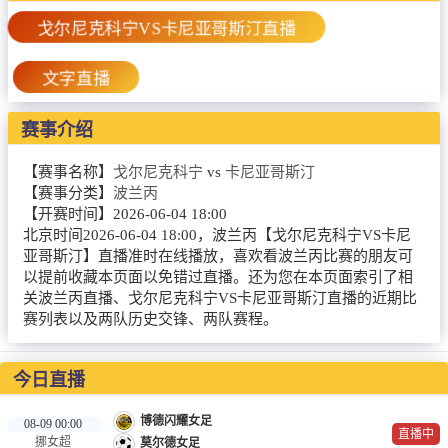
篮球直播
戈尔尼克科宁VS卡尼亚哥斯汀直播
NBA
文字直播
CBA
赛事介绍
录像
【赛事名称】
戈尔尼克科宁
vs
卡尼亚哥斯汀
足球录像
【赛事分类】
波兰丙
篮球录像
【开赛时间】
2026-06-04 18:00
北京时间2026-06-04 18:00，波兰丙【戈尔尼克科宁VS卡尼
新闻
亚哥斯汀】直播准时在线播放，喜欢看波兰丙比赛的朋友可
以提前收藏本页面以免错过直播。还为您在本页面索引了相
足球新闻
关波兰丙直播、戈尔尼克科宁VS卡尼亚哥斯汀直播的近期比
赛列表以及两队历史交锋、两队赛程。
篮球新闻
今日直播
博德闪耀女足
08-09 00:00
直播中
挪女超
莫尔德女足