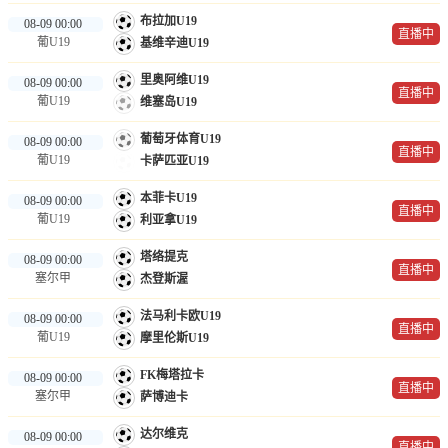
布拉加U19
08-09 00:00
直播中
葡U19
基维辛迪U19
里奥阿维U19
08-09 00:00
直播中
葡U19
维塞岛U19
葡萄牙体育U19
08-09 00:00
直播中
葡U19
卡萨匹亚U19
本菲卡U19
08-09 00:00
直播中
葡U19
利亚拿U19
塔络提克
08-09 00:00
直播中
塞尔甲
杰登斯渥
法马利卡欧U19
08-09 00:00
直播中
葡U19
摩里伦斯U19
FK梅塔拉卡
08-09 00:00
直播中
塞尔甲
萨博迪卡
达尔维克
08-09 00:00
直播中