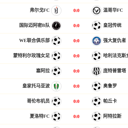
弗尔戈FC
温哥华FC
0:0
国际迈阿密B队
皇冠传统
0:0
WE联合俱乐部
强大复仇者
0:0
蒙特利尔玫瑰女足
哈利法克斯
0:0
塞阿拉
庞特普雷塔
0:0
皇家托马亚波
奥鲁罗
0:0
哥伦布机员
帕丘卡
0:0
夏洛特FC
阿特拉斯
0:0