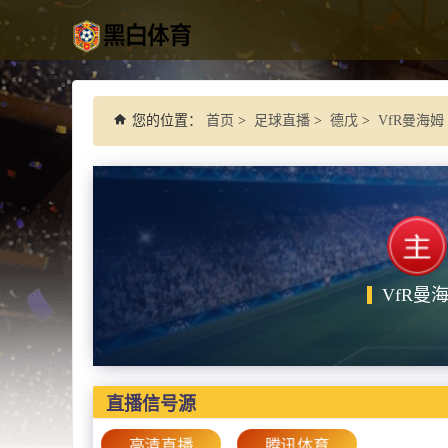
您的位置：
首页
>
足球直播
>
德戊
>
VfR曼海姆
VfR曼
直播信号源
高清直播
腾讯体育