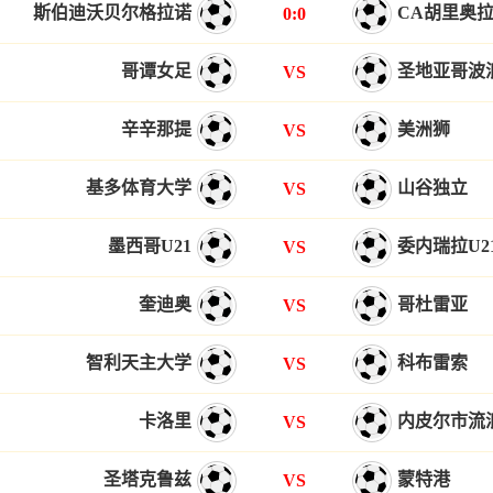
斯伯迪沃贝尔格拉诺
CA胡里奥
0:0
哥谭女足
圣地亚哥波
VS
辛辛那提
美洲狮
VS
基多体育大学
山谷独立
VS
墨西哥U21
委内瑞拉U2
VS
奎迪奥
哥杜雷亚
VS
智利天主大学
科布雷索
VS
卡洛里
内皮尔市流
VS
圣塔克鲁兹
蒙特港
VS