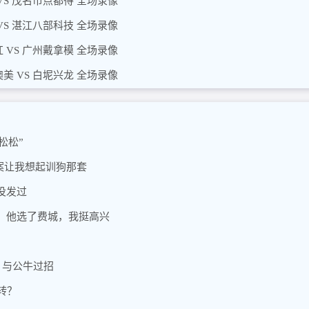
VS 茂名市点都得 全场录像
VS 湛江八部科技 全场录像
 VS 广州戴拿模 全场录像
美 VS 白坭兴龙 全场录像
松松”
案让我想起训狗那套
没发过
，他选了费城，我挺高兴
，与公牛过招
转？