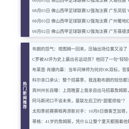
08月03日 佛山西甲足球联赛32强淘汰赛 大塘控股 
08月03日 佛山西甲足球联赛32强淘汰赛 广东凤铝 
08月03日 佛山西甲足球联赛32强淘汰赛 广州蜀地红
08月02日 佛山西甲足球联赛32强淘汰赛 广东葆德澳
布朗的怨气：塔图姆一回来，压轴出场位置又没了
C罗被AI评为史上最出名运动员？他回了一句“轻轻
布莱恩·肖爆内幕：当年问禅师为何对OK双标，答
科尔亲口承认：整个招募季，我连勒布朗的短信都
热
门
宾州州长自曝：上周晚宴上我亲自出马招募詹姆斯
新
闻
阿马斯闭口不谈未来，曼联左后卫的“甜蜜烦恼”？
推
荐
太阳季前赛赛程再添新对手：10月8日做客芝加哥
蒂格：41岁的詹姆斯，凭什么让整个夏天都围着他