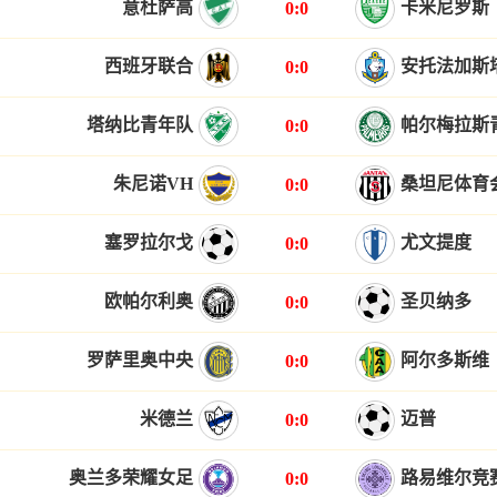
意杜萨高
卡米尼罗斯
0:0
西班牙联合
安托法加斯
0:0
塔纳比青年队
帕尔梅拉斯
0:0
朱尼诺VH
桑坦尼体育
0:0
塞罗拉尔戈
尤文提度
0:0
欧帕尔利奥
圣贝纳多
0:0
罗萨里奥中央
阿尔多斯维
0:0
米德兰
迈普
0:0
奥兰多荣耀女足
路易维尔竞
0:0