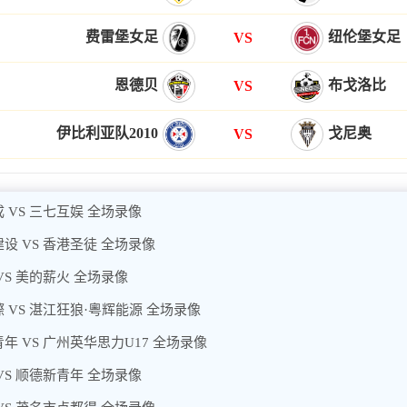
费雷堡女足
纽伦堡女足
VS
恩德贝
布戈洛比
VS
伊比利亚队2010
戈尼奥
VS
 VS 三七互娱 全场录像
设 VS 香港圣徒 全场录像
VS 美的薪火 全场录像
 VS 湛江狂狼·粵辉能源 全场录像
年 VS 广州英华思力U17 全场录像
VS 顺德新青年 全场录像