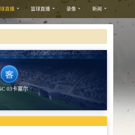
球直播
篮球直播
录像
新闻
SC 03卡塞尔