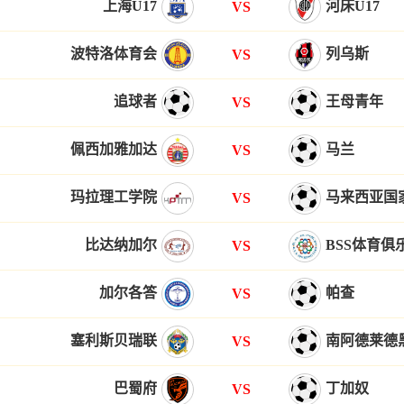
上海U17
河床U17
VS
波特洛体育会
列乌斯
VS
追球者
王母青年
VS
佩西加雅加达
马兰
VS
玛拉理工学院
马来西亚国
VS
比达纳加尔
BSS体育俱
VS
加尔各答
帕查
VS
塞利斯贝瑞联
南阿德莱德
VS
巴蜀府
丁加奴
VS