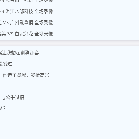
VS 茂名市点都得 全场录像
VS 湛江八部科技 全场录像
 VS 广州戴拿模 全场录像
美 VS 白坭兴龙 全场录像
案让我想起训狗那套
没发过
，他选了费城，我挺高兴
，与公牛过招
转？