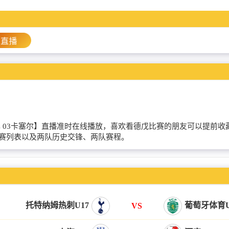
字直播
霍诺VSCSC 03卡塞尔】直播准时在线播放，喜欢看德戊比赛的朋友可
期比赛列表以及两队历史交锋、两队赛程。
托特纳姆热刺U17
葡萄牙体育U
VS