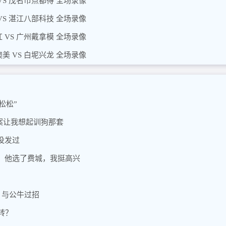
VS 茂名市点都得 全场录像
VS 湛江八部科技 全场录像
 VS 广州戴拿模 全场录像
美 VS 白坭兴龙 全场录像
松松”
案让我想起训狗那套
没发过
，他选了费城，我挺高兴
，与公牛过招
转？