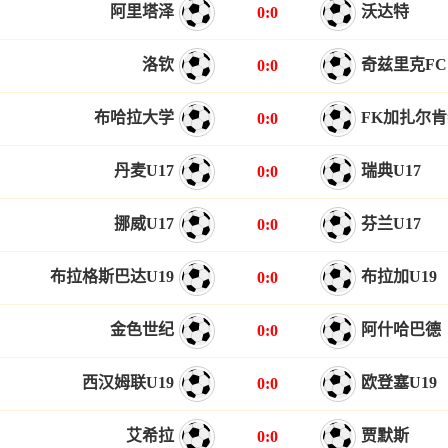
阿里塔泽
沃达特
0:0
洛钦
奇兹里克FC
0:0
布哈拉大学
FK加扎尔
0:0
丹麦U17
瑞典U17
0:0
挪威U17
芬兰U17
0:0
布拉格斯巴达U19
布拉加U19
0:0
金色世纪
阿什哈巴德
0:0
西汉姆联U19
欧登塞U19
0:0
艾希拉
贾默斯
0:0