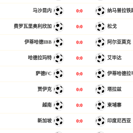
马沙昆内
纳马普拉铁
0:0
费罗瓦里奥利欣加
松戈
0:0
伊蒂哈德IBB
阿尔亚莫克
0:0
哈德拉玛特
艾毕达
0:0
萨德FC
伊蒂哈德拉
0:0
贾伊克
塔拉兹
0:0
越南
柬埔寨
0:0
新加坡
印度尼西亚
0:0