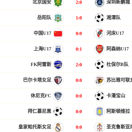
北京国安
深圳新鹏城
2:0
岳阳队
湘潭队
1:0
中国U17
河床U17
0:0
上海U17
阿森纳U17
0:1
FK阿雷斯
杜保尔B队
2:0
巴尔卡塔女足
苏比雅可联
0:0
休尼克FC
卡潘宝山
0:0
拜仁慕尼黑
阿斯顿维拉
0:0
皇家帕托斯女足
圣克鲁斯亚
0:0