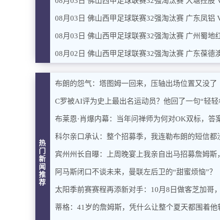
08月03日 佛山西甲足球联赛32强淘汰赛 大塘控股 
08月03日 佛山西甲足球联赛32强淘汰赛 广东凤铝 
08月03日 佛山西甲足球联赛32强淘汰赛 广州蜀地红
08月02日 佛山西甲足球联赛32强淘汰赛 广东葆德澳
布朗的怨气：塔图姆一回来，压轴出场位置又没了
C罗被AI评为史上最出名运动员？他回了一句“轻轻
布莱恩·肖爆内幕：当年问禅师为何对OK双标，答
科尔亲口承认：整个招募季，我连勒布朗的短信都
热
门
宾州州长自曝：上周晚宴上我亲自出马招募詹姆斯
新
闻
阿马斯闭口不谈未来，曼联左后卫的“甜蜜烦恼”？
推
荐
太阳季前赛赛程再添新对手：10月8日做客芝加哥
蒂格：41岁的詹姆斯，凭什么让整个夏天都围着他