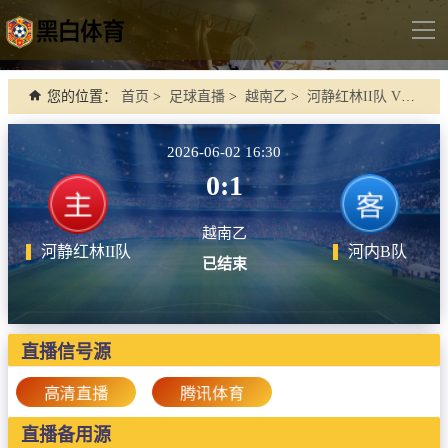
导
航
首页
您的位置：
首页
>
足球直播
>
越南乙
>
河静红林II队 VS 河内B队
足球直播
2026-06-02 16:30
英超
0:1
德甲
越南乙
法甲
河静红林II队
河内B队
已结束
西甲
意甲
世界杯
直播信号源
欧冠杯
高清直播
腾讯体育
中超
直播备用源