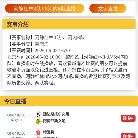
篮球直播
河静红林II队VS河内B队直播
文字直播
NBA
赛事介绍
CBA
【赛事名称】
河静红林II队
vs
河内B队
录像
【赛事分类】
越南乙
【开赛时间】
2026-06-02 16:30
足球录像
北京时间2026-06-02 16:30，越南乙【河静红林II队VS河内B
队】直播准时在线播放，喜欢看越南乙比赛的朋友可以提前
篮球录像
收藏本页面以免错过直播。还为您在本页面索引了相关越南
乙直播、河静红林II队VS河内B队直播的近期比赛列表以及两
新闻
队历史交锋、两队赛程。
足球新闻
今日直播
篮球新闻
廷达斯托尔女足
08-07 02:00
直播中
冰女甲
阿简尼斯女足
特温特
08-07 02:00
直播中