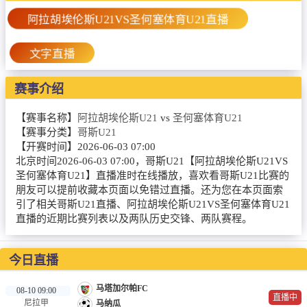
篮球直播
阿拉胡埃伦斯U21VS圣何塞体育U21直播
NBA
文字直播
CBA
赛事介绍
录像
【赛事名称】
阿拉胡埃伦斯U21
vs
圣何塞体育U21
足球录像
【赛事分类】
哥斯U21
篮球录像
【开赛时间】
2026-06-03 07:00
北京时间2026-06-03 07:00，哥斯U21【阿拉胡埃伦斯U21VS
新闻
圣何塞体育U21】直播准时在线播放，喜欢看哥斯U21比赛的
朋友可以提前收藏本页面以免错过直播。还为您在本页面索
足球新闻
引了相关哥斯U21直播、阿拉胡埃伦斯U21VS圣何塞体育U21
直播的近期比赛列表以及两队历史交锋、两队赛程。
篮球新闻
今日直播
马塔加尔帕FC
08-10 09:00
直播中
尼拉甲
马纳瓜