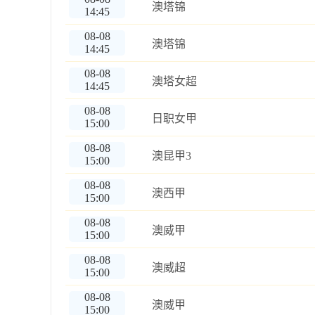
澳塔锦
14:45
08-08
澳塔锦
14:45
08-08
澳塔女超
14:45
08-08
日职女甲
15:00
08-08
澳昆甲3
15:00
08-08
澳西甲
15:00
08-08
澳威甲
15:00
08-08
澳威超
15:00
08-08
澳威甲
15:00