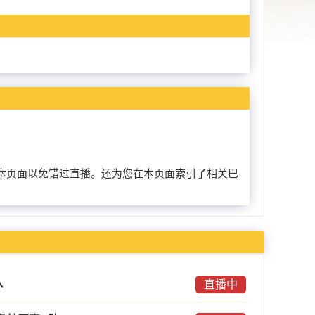
前收藏本页面以免错过直播。还为您在本页面索引了相关巴
队
直播中