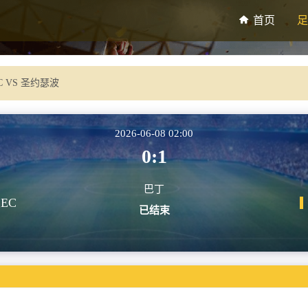
首页
足
 VS 圣约瑟波
2026-06-08 02:00
0:1
巴丁
EC
已结束