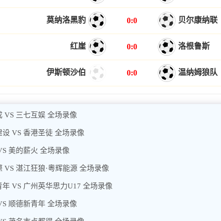
莫纳洛黑豹
贝尔康纳联
0:0
红崖
洛根鲁斯
0:0
伊斯顿沙伯
温纳姆狼队
0:0
 VS 三七互娱 全场录像
设 VS 香港圣徒 全场录像
VS 美的薪火 全场录像
 VS 湛江狂狼·粵辉能源 全场录像
年 VS 广州英华思力U17 全场录像
VS 顺德新青年 全场录像