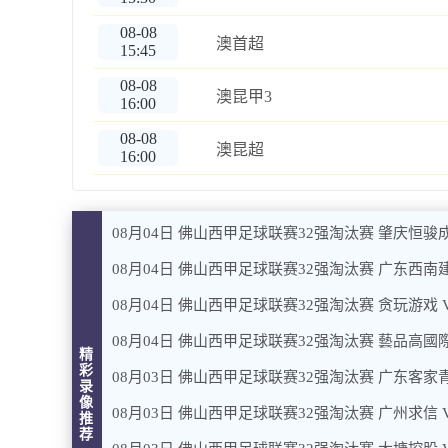
08-08
澳首超
15:45
08-08
澳昆甲3
16:00
08-08
澳昆超
16:00
08月04日 佛山西甲足球联赛32强淘汰赛 肇庆恒骏成
08月04日 佛山西甲足球联赛32强淘汰赛 广东西南建
08月04日 佛山西甲足球联赛32强淘汰赛 贪玩游戏 
08月04日 佛山西甲足球联赛32强淘汰赛 藝品高國際
精
彩
08月03日 佛山西甲足球联赛32强淘汰赛 广东客家青
录
像
08月03日 佛山西甲足球联赛32强淘汰赛 广州求信 
推
荐