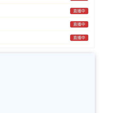
直播中
直播中
直播中