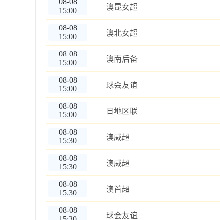
08-08
澳昆女超
15:00
08-08
澳北女超
15:00
08-08
澳南后备
15:00
08-08
球会友谊
15:00
08-08
日地区联
15:00
08-08
澳威超
15:30
08-08
澳威超
15:30
08-08
澳首超
15:30
08-08
球会友谊
15:30