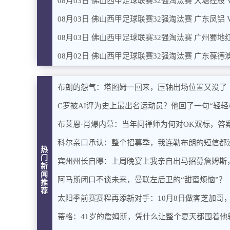
08月03日 佛山西甲足球联赛32强淘汰赛 大塘控股 
08月03日 佛山西甲足球联赛32强淘汰赛 广东凤铝 
08月03日 佛山西甲足球联赛32强淘汰赛 广州蜀地红
08月02日 佛山西甲足球联赛32强淘汰赛 广东葆德澳
布朗的怨气：塔图姆一回来，压轴出场位置又没了
C罗被AI评为史上最出名运动员？他回了一句“轻轻
布莱恩·肖爆内幕：当年问禅师为何对OK双标，答
科尔亲口承认：整个招募季，我连勒布朗的短信都
热
门
宾州州长自曝：上周晚宴上我亲自出马招募詹姆斯
新
闻
阿马斯闭口不谈未来，曼联左后卫的“甜蜜烦恼”？
推
荐
太阳季前赛赛程再添新对手：10月8日做客芝加哥
蒂格：41岁的詹姆斯，凭什么让整个夏天都围着他