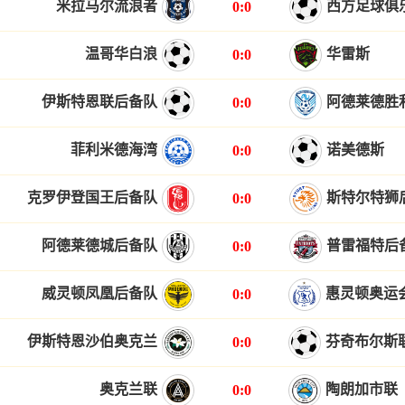
米拉马尔流浪者
西方足球俱
0:0
温哥华白浪
华雷斯
0:0
伊斯特恩联后备队
阿德莱德胜
0:0
菲利米德海湾
诺美德斯
0:0
克罗伊登国王后备队
斯特尔特狮
0:0
阿德莱德城后备队
普雷福特后
0:0
威灵顿凤凰后备队
惠灵顿奥运
0:0
伊斯特恩沙伯奥克兰
芬奇布尔斯
0:0
奥克兰联
陶朗加市联
0:0