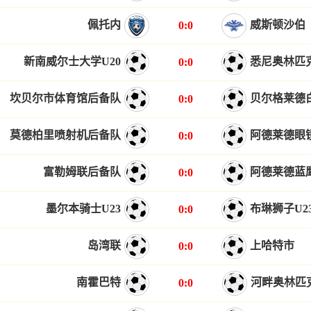
佩托内
威斯顿沙伯
0:0
新南威尔士大学U20
悉尼奥林匹克
0:0
坎贝尔市体育馆后备队
贝尔格莱德
0:0
莫德柏里喷射机后备队
阿德莱德眼
0:0
富勒姆联后备队
阿德莱德蓝
0:0
墨尔本骑士U23
布琳狮子U2
0:0
岛湾联
上哈特市
0:0
南霍巴特
河畔奥林匹
0:0