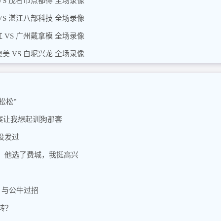
VS 茂名市点都得 全场录像
VS 湛江八部科技 全场录像
 VS 广州戴拿模 全场录像
美 VS 白坭兴龙 全场录像
松松”
案让我想起训狗那套
没发过
，他选了费城，我挺高兴
，与公牛过招
转？