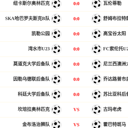
纽卡斯尔奥林匹克
瓦伦蒂勒
0:0
SKA哈巴罗夫斯克B队
舒姆布拉特
0:0
凯勒公园
高宝谷太阳
0:0
湾水市U23
FC索伦托U2
0:0
莫道克大学后备队
尼兰西澳洲
0:0
因勒乌德联后备队
乔达路普市
0:0
科廷大学后备队
苏比亚科后
0:0
坎培拉奥林匹克
古玛老虎
VS
金布洛治狮队
霍巴特斑马
VS