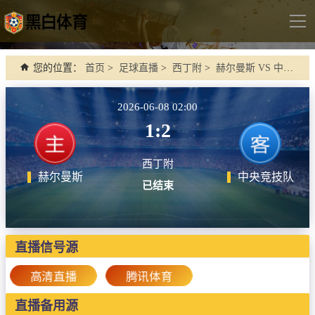
导
航
首页
您的位置：
首页
>
足球直播
>
西丁附
>
赫尔曼斯 VS 中央竞技队
足球直播
2026-06-08 02:00
英超
1:2
德甲
西丁附
法甲
赫尔曼斯
中央竞技队
已结束
西甲
意甲
世界杯
直播信号源
欧冠杯
高清直播
腾讯体育
中超
直播备用源