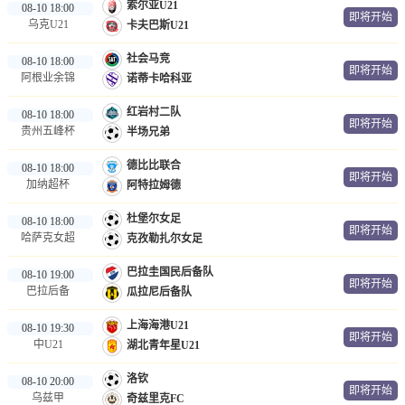
索尔亚U21
08-10 18:00
即将开始
乌克U21
卡夫巴斯U21
社会马竞
08-10 18:00
即将开始
阿根业余锦
诺蒂卡哈科亚
红岩村二队
08-10 18:00
即将开始
贵州五峰杯
半场兄弟
德比比联合
08-10 18:00
即将开始
加纳超杯
阿特拉姆德
杜堡尔女足
08-10 18:00
即将开始
哈萨克女超
克孜勒扎尔女足
巴拉圭国民后备队
08-10 19:00
即将开始
巴拉后备
瓜拉尼后备队
上海海港U21
08-10 19:30
即将开始
中U21
湖北青年星U21
洛钦
08-10 20:00
即将开始
乌兹甲
奇兹里克FC