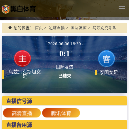
导
航
首页
您的位置：
首页
>
足球直播
>
国际友谊
>
乌兹别克斯坦女足 VS 泰国女足
足球直播
2026-06-06 18:30
英超
0:1
德甲
国际友谊
法甲
乌兹别克斯坦女
泰国女足
已结束
足
西甲
意甲
世界杯
直播信号源
欧冠杯
高清直播
腾讯体育
中超
直播备用源