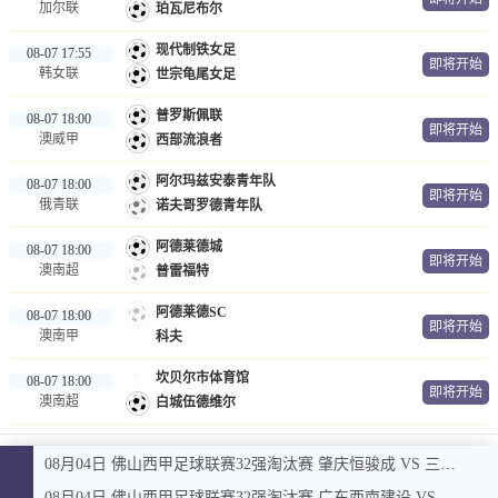
加尔联
珀瓦尼布尔
现代制铁女足
08-07 17:55
即将开始
韩女联
世宗龟尾女足
普罗斯佩联
08-07 18:00
即将开始
澳威甲
西部流浪者
阿尔玛兹安泰青年队
08-07 18:00
即将开始
俄青联
诺夫哥罗德青年队
阿德莱德城
08-07 18:00
即将开始
澳南超
普雷福特
阿德莱德SC
08-07 18:00
即将开始
澳南甲
科夫
坎贝尔市体育馆
08-07 18:00
即将开始
澳南超
白城伍德维尔
08月04日 佛山西甲足球联赛32强淘汰赛 肇庆恒骏成 VS 三七互娱 全场录像
08月04日 佛山西甲足球联赛32强淘汰赛 广东西南建设 VS 香港圣徒 全场录像