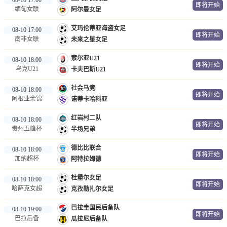
即将开始
缅甸女联
阿尔曼女足
艾玛伦蒂亚海盗女足
08-10 17:00
即将开始
南非女联
未来之星女足
索尔亚U21
08-10 18:00
即将开始
乌克U21
卡夫巴斯U21
社会马竞
08-10 18:00
即将开始
阿根业余锦
诺蒂卡哈科亚
红岩村二队
08-10 18:00
即将开始
贵州五峰杯
半场兄弟
德比比联合
08-10 18:00
即将开始
加纳超杯
阿特拉姆德
杜堡尔女足
08-10 18:00
即将开始
哈萨克女超
克孜勒扎尔女足
巴拉圭国民后备队
08-10 19:00
即将开始
巴拉后备
瓜拉尼后备队