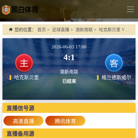
导
航
首页
您的位置：
首页
>
足球直播
>
澳新南联
>
哈克斯贝里 VS 格兰德斯威尔
足球直播
2026-06-03 17:00
英超
4:1
德甲
澳新南联
法甲
哈克斯贝里
格兰德斯威尔
已结束
西甲
意甲
世界杯
直播信号源
欧冠杯
高清直播
腾讯体育
中超
直播备用源