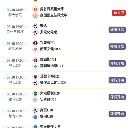
曼谷吞武里大学
08-10 14:05
直播中
泰大学联
泰国国立法政大学
宏达
08-10 16:00
即将开始
贵州五峰杯
多元化元老
邦警察FC
08-10 16:30
即将开始
印度地杯
朗莱文佩MLS
维勒斯U21
08-10 17:00
即将开始
乌克U21
基辅迪纳摩U21
艾彼辛特U21
08-10 17:00
即将开始
乌克U21
顿涅茨克矿工U21
大港星联U20
08-10 17:00
即将开始
缅甸U20
实皆联U20
掸联U20
08-10 17:00
即将开始
缅甸U20
银河U20
亚大那保女足
08-10 17:00