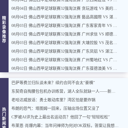
08月04日 佛山西甲足球联赛32强淘汰赛 贪玩游戏 VS 美的薪火 全场录像
08月04日 佛山西甲足球联赛32强淘汰赛 藝品高國際 VS 湛江狂狼·粵辉能源 全场录像
精
彩
08月03日 佛山西甲足球联赛32强淘汰赛 广东客家青年 VS 广州英华思力U17 全场录像
录
像
08月03日 佛山西甲足球联赛32强淘汰赛 广州求信 VS 顺德新青年 全场录像
推
荐
08月03日 佛山西甲足球联赛32强淘汰赛 大塘控股 VS 茂名市点都得 全场录像
08月03日 佛山西甲足球联赛32强淘汰赛 广东凤铝 VS 湛江八部科技 全场录像
08月03日 佛山西甲足球联赛32强淘汰赛 广州蜀地红 VS 广州戴拿模 全场录像
08月02日 佛山西甲足球联赛32强淘汰赛 广东葆德澳美 VS 白坭兴龙 全场录像
巴萨等费兰归队谈未来？续约合同不会太“豪横”
东契奇自掏腰包包机办训练营，湖人全队就缺一人——新秀卡尔被联盟“抓去”培训了
老哈达威放话：勇士敢动库里？湾区怕是要炸锅
布朗的怨气：塔图姆一回来，压轴出场位置又没了
热
门
C罗被AI评为史上最出名运动员？他回了一句“轻轻松松”
新
闻
布莱恩·肖爆内幕：当年问禅师为何对OK双标，答案让我想起训狗那套
推