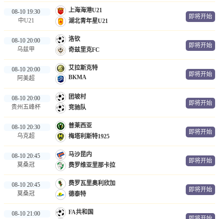
上海海港U21
08-10 19:30
即将开始
中U21
湖北青年星U21
洛钦
08-10 20:00
即将开始
乌兹甲
奇兹里克FC
艾拉斯克特
08-10 20:00
即将开始
BKMA
阿美超
团坡村
08-10 20:00
即将开始
贵州五峰杯
竞驰队
普莱西亚
08-10 20:30
即将开始
乌克超
梅塔利斯特1925
马沙昆内
08-10 20:45
即将开始
莫桑冠
费罗维亚里那卡拉
费罗瓦里奥利欣加
08-10 20:45
即将开始
莫桑冠
德泰特
FA共和国
08-10 21:00
即将开始