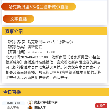
篮球直播
哈克斯贝里VS格兰德斯威尔直播
NBA
文字直播
CBA
赛事介绍
录像
【赛事名称】
哈克斯贝里
vs
格兰德斯威尔
足球录像
【赛事分类】
澳新南联
篮球录像
【开赛时间】
2026-06-03 17:00
北京时间2026-06-03 17:00，澳新南联【哈克斯贝里VS格兰
新闻
德斯威尔】直播准时在线播放，喜欢看澳新南联比赛的朋友
可以提前收藏本页面以免错过直播。还为您在本页面索引了
足球新闻
相关澳新南联直播、哈克斯贝里VS格兰德斯威尔直播的近期
比赛列表以及两队历史交锋、两队赛程。
篮球新闻
今日直播
皮查亚邦迪特大学
08-10 14:00
直播中
泰大学联
博乐大学