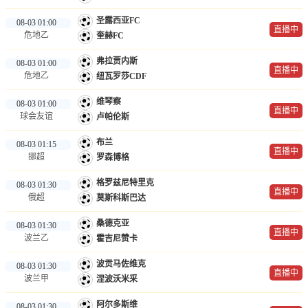
圣露西亚FC
08-03 01:00
直播中
危地乙
奎赫FC
弗拉贾内斯
08-03 01:00
直播中
危地乙
纽瓦罗莎CDF
维琴察
08-03 01:00
直播中
球会友谊
卢帕伦斯
布兰
08-03 01:15
直播中
挪超
罗森博格
格罗兹尼特里克
08-03 01:30
直播中
俄超
莫斯科斯巴达
桑德克亚
08-03 01:30
直播中
波兰乙
霍吉尼赞卡
波贡马佐维克
08-03 01:30
直播中
波兰甲
涅波沃米采
阿尔多斯维
08-03 01:30