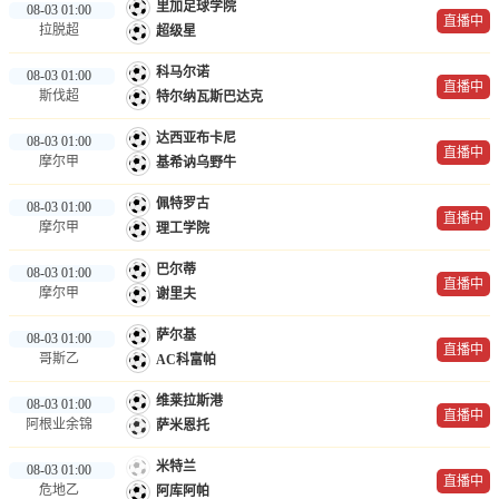
里加足球学院
08-03 01:00
直播中
拉脱超
超级星
科马尔诺
08-03 01:00
直播中
斯伐超
特尔纳瓦斯巴达克
达西亚布卡尼
08-03 01:00
直播中
摩尔甲
基希讷乌野牛
佩特罗古
08-03 01:00
直播中
摩尔甲
理工学院
巴尔蒂
08-03 01:00
直播中
摩尔甲
谢里夫
萨尔基
08-03 01:00
直播中
哥斯乙
AC科富帕
维莱拉斯港
08-03 01:00
直播中
阿根业余锦
萨米恩托
米特兰
08-03 01:00
直播中
危地乙
阿库阿帕