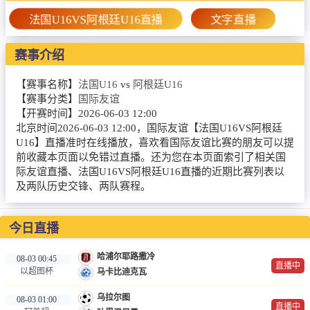
篮球直播
法国U16VS阿根廷U16直播
文字直播
NBA
赛事介绍
CBA
【赛事名称】
法国U16
vs
阿根廷U16
录像
【赛事分类】
国际友谊
【开赛时间】
2026-06-03 12:00
足球录像
北京时间2026-06-03 12:00，国际友谊【法国U16VS阿根廷
U16】直播准时在线播放，喜欢看国际友谊比赛的朋友可以提
篮球录像
前收藏本页面以免错过直播。还为您在本页面索引了相关国
际友谊直播、法国U16VS阿根廷U16直播的近期比赛列表以
新闻
及两队历史交锋、两队赛程。
足球新闻
今日直播
篮球新闻
哈浦尔耶路撒冷
08-03 00:45
直播中
以超图杯
马卡比迪克瓦
乌拉尔图
08-03 01:00
直播中