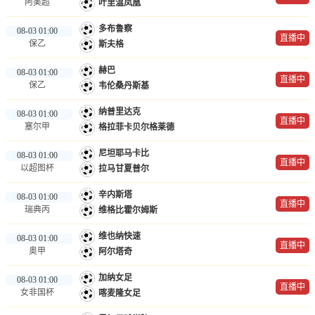
阿美超
叶里温凤凰
多布鲁察
08-03 01:00
直播中
保乙
斯夫格
赫巴
08-03 01:00
直播中
保乙
韦伦桑丹斯基
纳普里达克
08-03 01:00
直播中
塞尔甲
格拉菲卡贝尔格莱德
尼坦耶马卡比
08-03 01:00
直播中
以超图杯
拉马甘夏普尔
辛内斯塔
08-03 01:00
直播中
瑞典丙
维格比霍尔姆斯
维也纳快速
08-03 01:00
直播中
奥甲
阿尔塔奇
加纳女足
08-03 01:00
直播中
女非国杯
喀麦隆女足