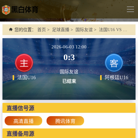
导
航
首页
您的位置：
首页
>
足球直播
>
国际友谊
>
法国U16 VS 阿根廷U16
足球直播
2026-06-03 12:00
英超
0:3
德甲
国际友谊
法甲
法国U16
阿根廷U16
已结束
西甲
意甲
世界杯
直播信号源
欧冠杯
高清直播
腾讯体育
中超
直播备用源