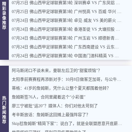
07月25日 佛山西甲足球联赛第3轮 深圳赛卓 VS 广东凤铝 全场录像
精
彩
07月25日 佛山西甲足球联赛第3轮 广州悦高 VS 百威·华兴 全场录像
录
像
07月24日 佛山西甲足球联赛第3轮 卓见·威友 VS 美的薪火 全场录像
推
荐
07月24日 佛山西甲足球联赛第3轮 香港圣徒 VS 大塘控股 全场录像
07月24日 佛山西甲足球联赛第3轮 广州玉岩 VS 顺德新青年 全场录像
07月24日 佛山西甲足球联赛第3轮 广东西南建设 VS 云东海街道 全场录像
07月24日 佛山西甲足球联赛第3轮 中国澳门澳科精英 VS 藝品高國際 全场录像
阿马斯闭口不谈未来，曼联左后卫的“甜蜜烦恼”？
太阳季前赛赛程再添新对手：10月8日做客芝加哥，与公牛过招
蒂格：41岁的詹姆斯，凭什么让整个夏天都围着他转？
詹姆斯签76人，合同里藏着这个“小彩蛋”
热
门
廖三宁被批“运20”？媒体人：你们对他太苛刻了
新
闻
考辛斯放话：詹姆斯这回摊上最强阵容了？
推
荐
Skip怼詹姆斯“精简下家”：说白了，就是全联盟愿意开底薪的球队名单