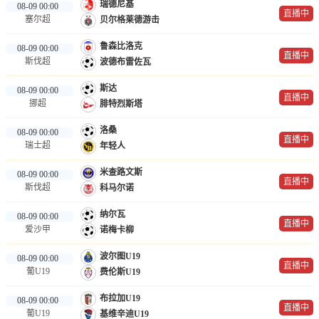
瑞德尼基
08-09 00:00
直播中
塞尔超
贝尔格莱德游击
鲁森比洛克
08-09 00:00
直播中
斯伐超
波德布雷佐瓦
斯达
08-09 00:00
直播中
挪超
腓特烈斯塔
洛桑
08-09 00:00
直播中
瑞士超
年轻人
米查路文斯
08-09 00:00
直播中
斯伐超
科马尔诺
纳尔瓦
08-09 00:00
直播中
爱沙甲
诺梅卡柳
波尔图U19
08-09 00:00
直播中
葡U19
费伦斯U19
布拉加U19
08-09 00:00
直播中
葡U19
基维辛迪U19