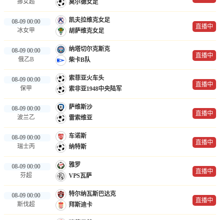
挪女超
莫尔德女足
凯夫拉维克女足
08-09 00:00
直播中
冰女甲
胡萨维克女足
纳塔切尔克斯克
08-09 00:00
直播中
俄乙B
柴卡B队
索菲亚火车头
08-09 00:00
直播中
保甲
索非亚1948中央陆军
萨维斯沙
08-09 00:00
直播中
波兰乙
雷索维亚
车诺斯
08-09 00:00
直播中
瑞士丙
纳特斯
雅罗
08-09 00:00
直播中
芬超
VPS瓦萨
特尔纳瓦斯巴达克
08-09 00:00
直播中
斯伐超
拜斯迪卡