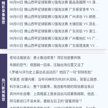
08月04日 佛山西甲足球联赛32强淘汰赛 藝品高國際 VS 湛江狂狼·粵辉能源 全场录像
精
彩
08月03日 佛山西甲足球联赛32强淘汰赛 广东客家青年 VS 广州英华思力U17 全场录像
录
像
08月03日 佛山西甲足球联赛32强淘汰赛 广州求信 VS 顺德新青年 全场录像
推
荐
08月03日 佛山西甲足球联赛32强淘汰赛 大塘控股 VS 茂名市点都得 全场录像
08月03日 佛山西甲足球联赛32强淘汰赛 广东凤铝 VS 湛江八部科技 全场录像
08月03日 佛山西甲足球联赛32强淘汰赛 广州蜀地红 VS 广州戴拿模 全场录像
08月02日 佛山西甲足球联赛32强淘汰赛 广东葆德澳美 VS 白坭兴龙 全场录像
老哈达威放话：勇士敢动库里？湾区怕是要炸锅
布朗的怨气：塔图姆一回来，压轴出场位置又没了
C罗被AI评为史上最出名运动员？他回了一句“轻轻松松”
布莱恩·肖爆内幕：当年问禅师为何对OK双标，答案让我想起训狗那套
热
门
科尔亲口承认：整个招募季，我连勒布朗的短信都没发过
新
闻
宾州州长自曝：上周晚宴上我亲自出马招募詹姆斯，他选了费城，我挺高兴
推
荐
阿马斯闭口不谈未来，曼联左后卫的“甜蜜烦恼”？