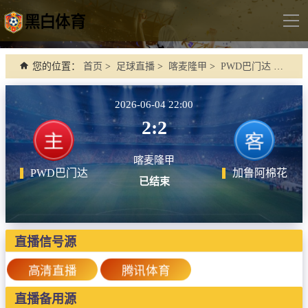
导
航
首页
您的位置：
首页
>
足球直播
>
喀麦隆甲
>
PWD巴门达 VS 加鲁阿棉花
足球直播
2026-06-04 22:00
英超
2:2
德甲
喀麦隆甲
法甲
PWD巴门达
加鲁阿棉花
已结束
西甲
意甲
世界杯
直播信号源
欧冠杯
高清直播
腾讯体育
中超
直播备用源