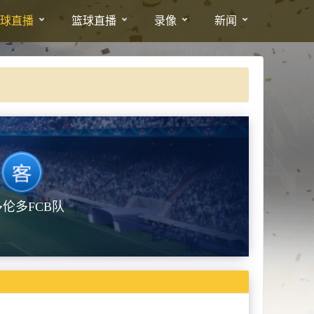
球直播
篮球直播
录像
新闻
多伦多FCB队