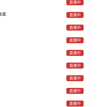
直播中
女足
直播中
直播中
直播中
直播中
直播中
直播中
直播中
直播中