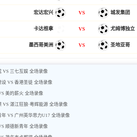
宏达宏兴
城发集团
VS
卡达根拿
尤姆博独立
VS
墨西哥美洲
圣地亚哥
VS
 VS 三七互娱 全场录像
设 VS 香港圣徒 全场录像
VS 美的薪火 全场录像
 VS 湛江狂狼·粵辉能源 全场录像
年 VS 广州英华思力U17 全场录像
VS 顺德新青年 全场录像