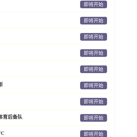
即将开始
即将开始
即将开始
即将开始
即将开始
斯
即将开始
即将开始
体育后备队
即将开始
FC
即将开始