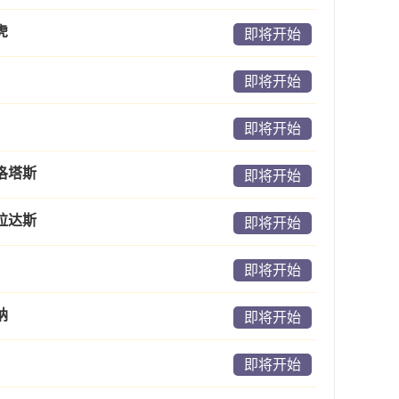
虎
即将开始
即将开始
即将开始
洛塔斯
即将开始
拉达斯
即将开始
即将开始
纳
即将开始
即将开始