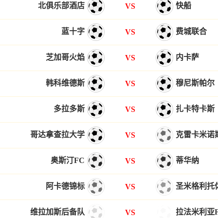
北俱乐部酒店
快船
VS
蓝十字
费城联合
VS
芝加哥火焰
内卡萨
VS
韩科维德斯
穆尼斯帕尔
VS
多拉多斯
扎卡特卡斯
VS
哥达拿查拉大学
克雷卡米诺
VS
奥斯汀FC
蒂华纳
VS
阿卡德锦标
圣米格利托
VS
维拉加斯后备队
拉法米利亚
VS