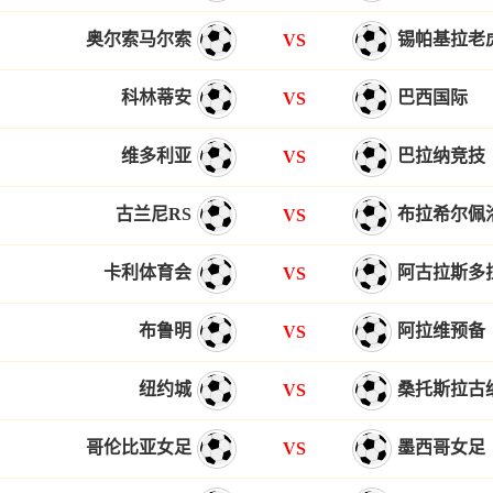
奥尔索马尔索
锡帕基拉老
VS
科林蒂安
巴西国际
VS
维多利亚
巴拉纳竞技
VS
古兰尼RS
布拉希尔佩
VS
卡利体育会
阿古拉斯多
VS
布鲁明
阿拉维预备
VS
纽约城
桑托斯拉古
VS
哥伦比亚女足
墨西哥女足
VS