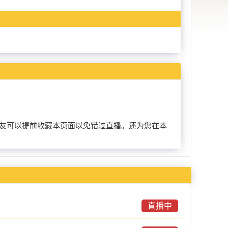
赛的朋友可以提前收藏本页面以免错过直播。还为您在本
直播中