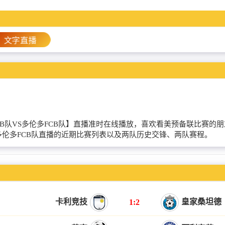
文字直播
【哥伦布机员B队VS多伦多FCB队】直播准时在线播放，喜欢看美预备联比
多伦多FCB队直播的近期比赛列表以及两队历史交锋、两队赛程。
卡利竞技
皇家桑坦德
1:2