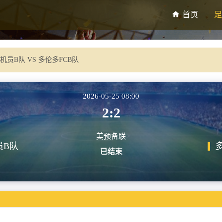
首页
足
机员B队 VS 多伦多FCB队
2026-05-25 08:00
2:2
美预备联
员B队
已结束