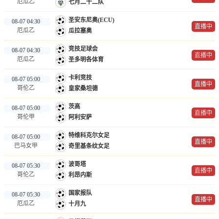
厄瓜乙
七月二十二队
圣安东尼奥(ECU)
08-07 04:30
直播中
厄瓜乙
瓜拉塞奥
竞技足球会
08-07 04:30
直播中
厄瓜乙
圣多明各体育
卡利竞技
08-07 05:00
直播中
哥伦乙
皇家桑坦德
茨高
08-07 05:00
直播中
哥伦甲
阿利安萨
特维科克尔女足
08-07 05:00
直播中
巴马女甲
奇里基条纹女足
波哥塔
08-07 05:30
直播中
哥伦乙
利昂内斯
国家报队
08-07 05:30
直播中
厄瓜乙
十月九