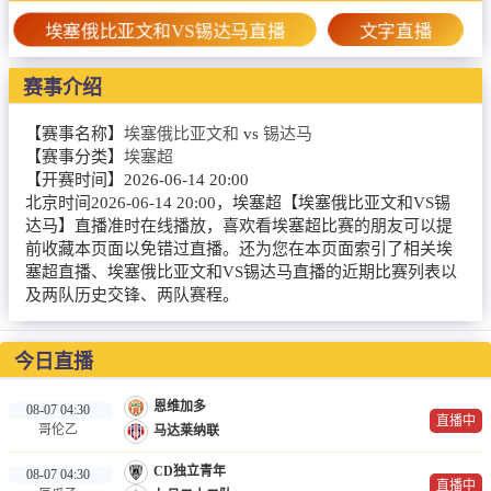
篮球直播
埃塞俄比亚文和VS锡达马直播
文字直播
NBA
赛事介绍
CBA
【赛事名称】
埃塞俄比亚文和
vs
锡达马
录像
【赛事分类】
埃塞超
【开赛时间】
2026-06-14 20:00
足球录像
北京时间2026-06-14 20:00，埃塞超【埃塞俄比亚文和VS锡
达马】直播准时在线播放，喜欢看埃塞超比赛的朋友可以提
篮球录像
前收藏本页面以免错过直播。还为您在本页面索引了相关埃
塞超直播、埃塞俄比亚文和VS锡达马直播的近期比赛列表以
新闻
及两队历史交锋、两队赛程。
足球新闻
今日直播
篮球新闻
恩维加多
08-07 04:30
直播中
哥伦乙
马达莱纳联
CD独立青年
08-07 04:30
直播中