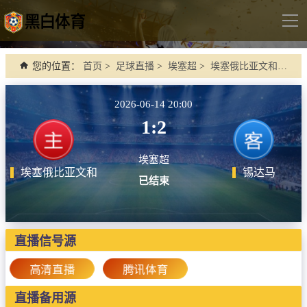
导
航
首页
您的位置：
首页
>
足球直播
>
埃塞超
>
埃塞俄比亚文和 VS 锡达马
足球直播
2026-06-14 20:00
英超
1:2
德甲
埃塞超
法甲
埃塞俄比亚文和
锡达马
已结束
西甲
意甲
世界杯
直播信号源
欧冠杯
高清直播
腾讯体育
中超
直播备用源