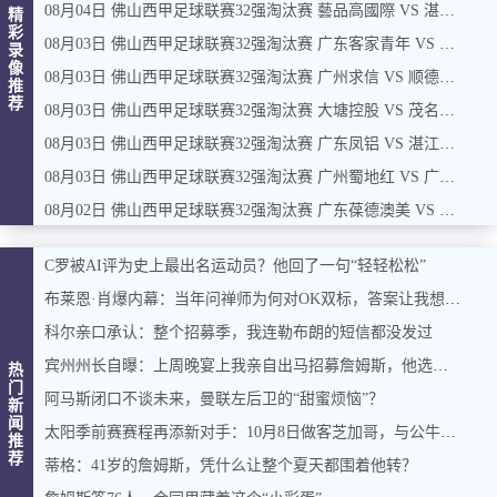
08月04日 佛山西甲足球联赛32强淘汰赛 藝品高國際 VS 湛江狂狼·粵辉能源 全场录像
精
彩
08月03日 佛山西甲足球联赛32强淘汰赛 广东客家青年 VS 广州英华思力U17 全场录像
录
像
08月03日 佛山西甲足球联赛32强淘汰赛 广州求信 VS 顺德新青年 全场录像
推
荐
08月03日 佛山西甲足球联赛32强淘汰赛 大塘控股 VS 茂名市点都得 全场录像
08月03日 佛山西甲足球联赛32强淘汰赛 广东凤铝 VS 湛江八部科技 全场录像
08月03日 佛山西甲足球联赛32强淘汰赛 广州蜀地红 VS 广州戴拿模 全场录像
08月02日 佛山西甲足球联赛32强淘汰赛 广东葆德澳美 VS 白坭兴龙 全场录像
C罗被AI评为史上最出名运动员？他回了一句“轻轻松松”
布莱恩·肖爆内幕：当年问禅师为何对OK双标，答案让我想起训狗那套
科尔亲口承认：整个招募季，我连勒布朗的短信都没发过
宾州州长自曝：上周晚宴上我亲自出马招募詹姆斯，他选了费城，我挺高兴
热
门
阿马斯闭口不谈未来，曼联左后卫的“甜蜜烦恼”？
新
闻
太阳季前赛赛程再添新对手：10月8日做客芝加哥，与公牛过招
推
荐
蒂格：41岁的詹姆斯，凭什么让整个夏天都围着他转？