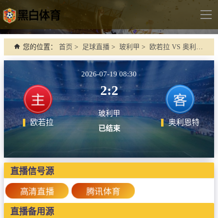
导
航
首页
您的位置：
首页
>
足球直播
>
玻利甲
>
欧若拉 VS 奥利恩特
足球直播
2026-07-19 08:30
英超
2:2
德甲
玻利甲
法甲
欧若拉
奥利恩特
已结束
西甲
意甲
世界杯
直播信号源
欧冠杯
高清直播
腾讯体育
中超
直播备用源