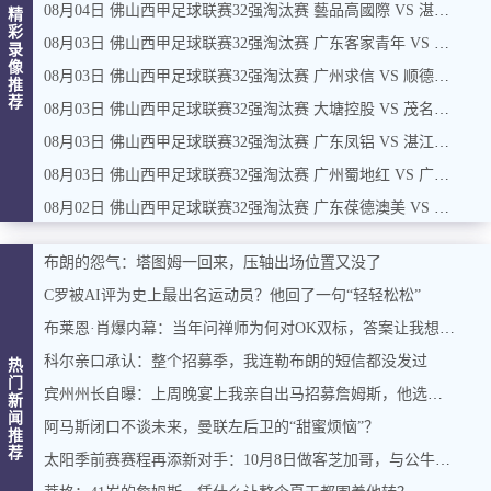
08月04日 佛山西甲足球联赛32强淘汰赛 藝品高國際 VS 湛江狂狼·粵辉能源 全场录像
精
彩
08月03日 佛山西甲足球联赛32强淘汰赛 广东客家青年 VS 广州英华思力U17 全场录像
录
像
08月03日 佛山西甲足球联赛32强淘汰赛 广州求信 VS 顺德新青年 全场录像
推
荐
08月03日 佛山西甲足球联赛32强淘汰赛 大塘控股 VS 茂名市点都得 全场录像
08月03日 佛山西甲足球联赛32强淘汰赛 广东凤铝 VS 湛江八部科技 全场录像
08月03日 佛山西甲足球联赛32强淘汰赛 广州蜀地红 VS 广州戴拿模 全场录像
08月02日 佛山西甲足球联赛32强淘汰赛 广东葆德澳美 VS 白坭兴龙 全场录像
布朗的怨气：塔图姆一回来，压轴出场位置又没了
C罗被AI评为史上最出名运动员？他回了一句“轻轻松松”
布莱恩·肖爆内幕：当年问禅师为何对OK双标，答案让我想起训狗那套
科尔亲口承认：整个招募季，我连勒布朗的短信都没发过
热
门
宾州州长自曝：上周晚宴上我亲自出马招募詹姆斯，他选了费城，我挺高兴
新
闻
阿马斯闭口不谈未来，曼联左后卫的“甜蜜烦恼”？
推
荐
太阳季前赛赛程再添新对手：10月8日做客芝加哥，与公牛过招