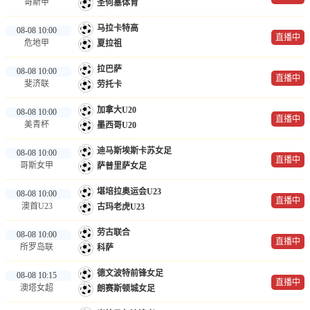
哥斯甲
圣何塞体育
马拉卡特高
08-08 10:00
直播中
危地甲
夏拉祖
拉巴萨
08-08 10:00
直播中
斐济联
劳托卡
加拿大U20
08-08 10:00
直播中
美青杯
墨西哥U20
迪马斯埃斯卡苏女足
08-08 10:00
直播中
哥斯女甲
萨普里萨女足
堪培拉奥运会U23
08-08 10:00
直播中
澳首U23
古玛老虎U23
劳古联合
08-08 10:00
直播中
所罗岛联
科萨
德文波特前锋女足
08-08 10:15
直播中
澳塔女超
朗赛斯顿城女足