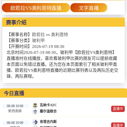
篮球直播
欧若拉VS奥利恩特直播
文字直播
NBA
赛事介绍
CBA
【赛事名称】
欧若拉
vs
奥利恩特
录像
【赛事分类】
玻利甲
【开赛时间】
2026-07-19 08:30
足球录像
北京时间2026-07-19 08:30，玻利甲【欧若拉VS奥利恩特】
直播准时在线播放，喜欢看玻利甲比赛的朋友可以提前收藏
篮球录像
本页面以免错过直播。还为您在本页面索引了相关玻利甲直
播、欧若拉VS奥利恩特直播的近期比赛列表以及两队历史交
新闻
锋、两队赛程。
足球新闻
今日直播
篮球新闻
瓦纳卡AFC
08-08 10:00
直播中
新西南联
塞尔温联合
肯塔吉内斯
08-08 10:00
直播中