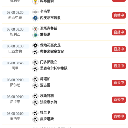
智利甲
科布雷索
卡洛里
08-08 08:30
直播中
新西中联
内皮尔市流浪
圣塔克鲁兹
08-08 08:30
直播中
智利乙
蒙特港
保地花高女足
08-08 08:30
直播中
巴西女锦
弗鲁米嫩塞女足
门多萨独立
08-08 08:45
直播中
阿甲
里奥夸尔托学生队
梅塔帕
08-08 09:00
直播中
萨尔超
亚古雷
埃斯特利
08-08 09:00
直播中
尼拉甲
法拉帝水流
杜兰戈
08-08 09:00
直播中
墨西甲
皮拉塔斯