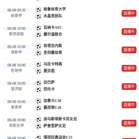
秘鲁体育大学
08-08 09:30
直播中
秘鲁甲
水晶竞技队
瓦纳卡AFC
08-08 10:00
直播中
新西南联
塞尔温联合
肯塔吉内斯
08-08 10:00
直播中
哥斯甲
圣何塞体育
马拉卡特高
08-08 10:00
直播中
危地甲
夏拉祖
拉巴萨
08-08 10:00
直播中
斐济联
劳托卡
加拿大U20
08-08 10:00
直播中
美青杯
墨西哥U20
迪马斯埃斯卡苏女足
08-08 10:00
直播中
哥斯女甲
萨普里萨女足
堪培拉奥运会U23
08-08 10:00