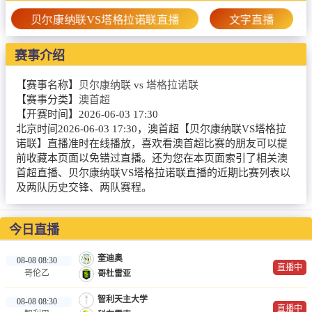
篮球直播
贝尔康纳联VS塔格拉诺联直播
文字直播
NBA
赛事介绍
CBA
【赛事名称】
贝尔康纳联
vs
塔格拉诺联
录像
【赛事分类】
澳首超
【开赛时间】
2026-06-03 17:30
足球录像
北京时间2026-06-03 17:30，澳首超【贝尔康纳联VS塔格拉
诺联】直播准时在线播放，喜欢看澳首超比赛的朋友可以提
篮球录像
前收藏本页面以免错过直播。还为您在本页面索引了相关澳
首超直播、贝尔康纳联VS塔格拉诺联直播的近期比赛列表以
新闻
及两队历史交锋、两队赛程。
足球新闻
今日直播
篮球新闻
奎迪奥
08-08 08:30
直播中
哥伦乙
哥杜雷亚
智利天主大学
08-08 08:30
直播中