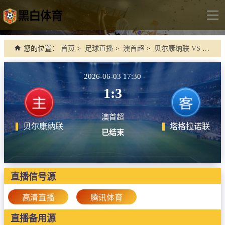
导
航
首页
您的位置：
首页
>
足球直播
>
澳首超
>
贝尔康纳联 VS 塔格拉诺联
足球直播
2026-06-03 17:30
英超
1:3
德甲
澳首超
法甲
贝尔康纳联
塔格拉诺联
已结束
西甲
意甲
世界杯
直播信号源
欧冠杯
高清直播
腾讯体育
中超
直播备用源