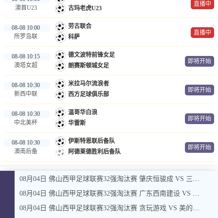
直播中
澳首U23
古玛老虎U23
劳古联合
08-08 10:00
直播中
所罗岛联
科萨
德文波特前锋女足
08-08 10:15
即将开始
澳塔女超
朗赛斯顿城女足
米拉马尔流浪者
08-08 10:30
即将开始
新西中联
西方足球俱乐部
温哥华白浪
08-08 10:30
即将开始
中北美杯
华雷斯
伊斯特恩联后备队
08-08 10:30
即将开始
澳南后备
阿德莱德胜利后备队
08月04日 佛山西甲足球联赛32强淘汰赛 肇庆恒骏成 VS 三七互娱 全场录像
08月04日 佛山西甲足球联赛32强淘汰赛 广东西南建设 VS 香港圣徒 全场录像
08月04日 佛山西甲足球联赛32强淘汰赛 贪玩游戏 VS 美的薪火 全场录像