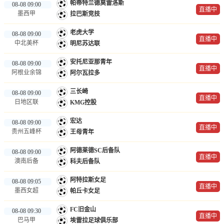
帕蒂特兰德莫雷洛斯
08-08 09:00
直播中
墨西甲
拉巴斯竞技
老虎大学
08-08 09:00
直播中
中北美杯
明尼苏达联
安托尼亚那青年
08-08 09:00
直播中
阿根业余锦
阿尔瓦拉多
三长崎
08-08 09:00
直播中
日地区联
KMG控股
宏达
08-08 09:00
直播中
贵州五峰杯
王母青年
阿德莱德SC后备队
08-08 09:00
直播中
澳南后备
科夫后备队
阿特拉斯女足
08-08 09:05
直播中
墨西女超
帕丘卡女足
FC旧金山
08-08 09:30
直播中
巴马甲
埃雷拉足球俱乐部