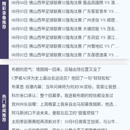
08月04日 佛山西甲足球联赛32强淘汰赛 藝品高國際 VS 湛江狂狼·粵辉能源 全场录像
精
彩
08月03日 佛山西甲足球联赛32强淘汰赛 广东客家青年 VS 广州英华思力U17 全场录像
录
像
08月03日 佛山西甲足球联赛32强淘汰赛 广州求信 VS 顺德新青年 全场录像
推
荐
08月03日 佛山西甲足球联赛32强淘汰赛 大塘控股 VS 茂名市点都得 全场录像
08月03日 佛山西甲足球联赛32强淘汰赛 广东凤铝 VS 湛江八部科技 全场录像
08月03日 佛山西甲足球联赛32强淘汰赛 广州蜀地红 VS 广州戴拿模 全场录像
08月02日 佛山西甲足球联赛32强淘汰赛 广东葆德澳美 VS 白坭兴龙 全场录像
布朗的怨气：塔图姆一回来，压轴出场位置又没了
C罗被AI评为史上最出名运动员？他回了一句“轻轻松松”
布莱恩·肖爆内幕：当年问禅师为何对OK双标，答案让我想起训狗那套
科尔亲口承认：整个招募季，我连勒布朗的短信都没发过
热
门
宾州州长自曝：上周晚宴上我亲自出马招募詹姆斯，他选了费城，我挺高兴
新
闻
阿马斯闭口不谈未来，曼联左后卫的“甜蜜烦恼”？
推
荐
太阳季前赛赛程再添新对手：10月8日做客芝加哥，与公牛过招