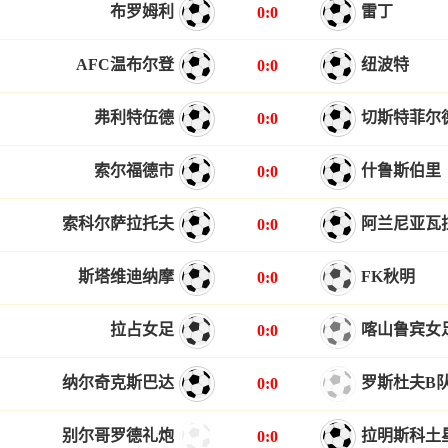
布罗姆利
雷丁
0:0
AFC温布尔登
纽波特
0:0
弗利特伍德
切斯特菲尔
0:0
索尔福德市
什鲁斯伯里
0:0
索科尔萨拉托夫
阿兰尼亚瓦
0:0
斯塔维迪纳摩
FK秋明
0:0
拉占女足
喀山鲁宾女
0:0
纳尔奇克斯巴达
罗斯杜夫B
0:0
别尔哥罗德礼炮
拉明斯科土
0:0