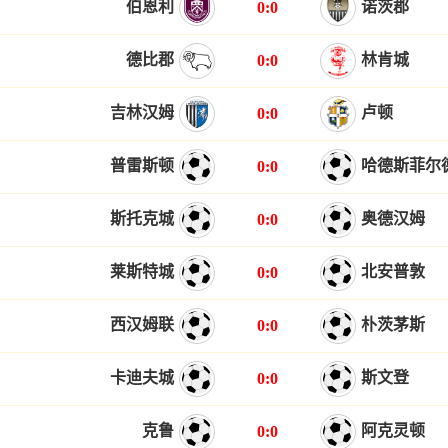
伯恩利
诺茨郡
0:0
德比郡
林肯城
0:0
吉林汉姆
卢顿
0:0
普雷斯顿
哈德斯菲尔
0:0
斯托克城
奥德汉姆
0:0
莱斯特城
北安普敦
0:0
西汉姆联
朴茨茅斯
0:0
卡迪夫城
斯文登
0:0
克鲁
阿克灵顿
0:0