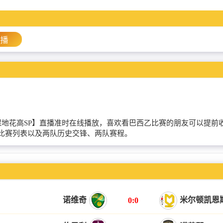
直播
维拉诺瓦VS保地花高SP】直播准时在线播放，喜欢看巴西乙比赛的朋友可
期比赛列表以及两队历史交锋、两队赛程。
诺维奇
米尔顿凯恩
0:0