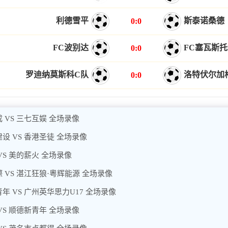
利德雪平
斯泰诺桑德
0:0
FC波别达
FC塞瓦斯
0:0
罗迪纳莫斯科C队
洛特伏尔加
0:0
 VS 三七互娱 全场录像
设 VS 香港圣徒 全场录像
VS 美的薪火 全场录像
 VS 湛江狂狼·粵辉能源 全场录像
年 VS 广州英华思力U17 全场录像
VS 顺德新青年 全场录像