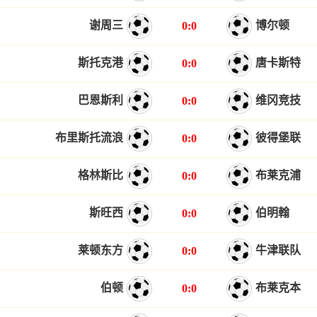
谢周三
博尔顿
0:0
斯托克港
唐卡斯特
0:0
巴恩斯利
维冈竞技
0:0
布里斯托流浪
彼得堡联
0:0
格林斯比
布莱克浦
0:0
斯旺西
伯明翰
0:0
莱顿东方
牛津联队
0:0
伯顿
布莱克本
0:0