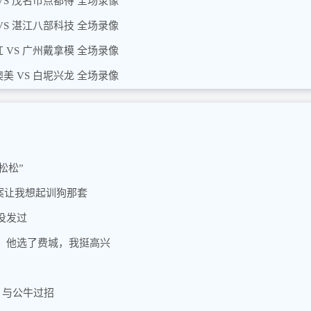
VS 茂名市点都得 全场录像
VS 湛江八部科技 全场录像
 VS 广州戴拿模 全场录像
美 VS 白坭兴龙 全场录像
松松”
案让我想起训狗那套
没发过
，他选了费城，我挺高兴
，与公牛过招