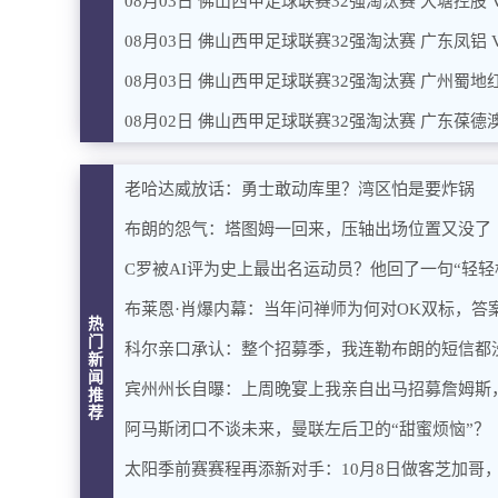
08月03日 佛山西甲足球联赛32强淘汰赛 大塘控股 
08月03日 佛山西甲足球联赛32强淘汰赛 广东凤铝 
08月03日 佛山西甲足球联赛32强淘汰赛 广州蜀地红
08月02日 佛山西甲足球联赛32强淘汰赛 广东葆德澳
老哈达威放话：勇士敢动库里？湾区怕是要炸锅
布朗的怨气：塔图姆一回来，压轴出场位置又没了
C罗被AI评为史上最出名运动员？他回了一句“轻轻
布莱恩·肖爆内幕：当年问禅师为何对OK双标，答
热
门
科尔亲口承认：整个招募季，我连勒布朗的短信都
新
闻
宾州州长自曝：上周晚宴上我亲自出马招募詹姆斯
推
荐
阿马斯闭口不谈未来，曼联左后卫的“甜蜜烦恼”？
太阳季前赛赛程再添新对手：10月8日做客芝加哥