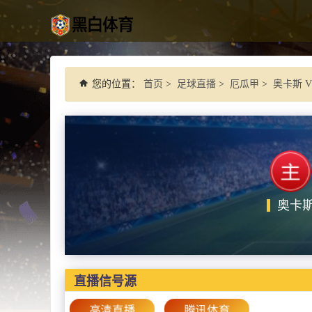
您的位置：
首页
>
足球直播
>
厄瓜甲
>
奥卡斯 V
奥卡
直播信号源
高清直播
腾讯体育