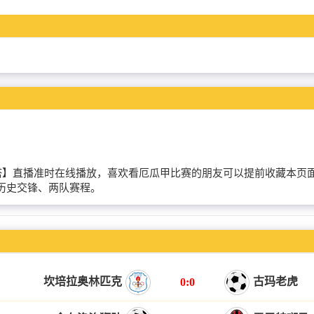
奥卡斯VS曼塔】直播准时在线播放，喜欢看厄瓜甲比赛的朋友可以提前收
历史交锋、两队赛程。
坎培拉奥林匹克
古玛老虎
0:0