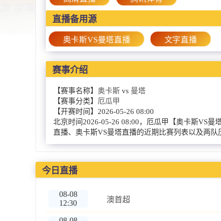
直播备用源
奥卡斯VS曼塔直播
文字直播
赛事介绍
【赛事名称】
奥卡斯
vs
曼塔
【赛事分类】
厄瓜甲
【开赛时间】
2026-05-26 08:00
北京时间2026-05-26 08:00，厄瓜甲【
直播、奥卡斯VS曼塔直播的近期比赛列表以及两队
今日直播
08-08
澳首超
12:30
08-08