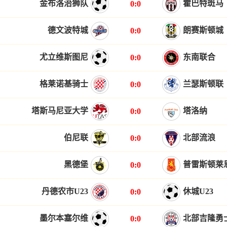
金布洛治狮队
霍巴特斑马
0:0
德文波特城
朗赛斯顿城
0:0
尤立维斯图尼
东南联合
0:0
格莱诺基骑士
兰瑟斯顿联
0:0
塔斯马尼亚大学
塔洛纳
0:0
伯尼联
北部流浪
0:0
黑德堡
普雷斯顿莱
0:0
丹德农市U23
休城U23
0:0
墨尔本塞尔维
北部吉隆勇
0:0