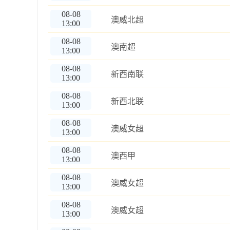
08-08
澳威北超
13:00
08-08
澳南超
13:00
08-08
新西南联
13:00
08-08
新西北联
13:00
08-08
澳威女超
13:00
08-08
澳西甲
13:00
08-08
澳威女超
13:00
08-08
澳威女超
13:00