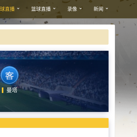
球直播
篮球直播
录像
新闻
曼塔