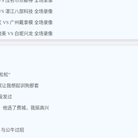
VS 茂名市点都得 全场录像
VS 湛江八部科技 全场录像
 VS 广州戴拿模 全场录像
美 VS 白坭兴龙 全场录像
松松”
案让我想起训狗那套
没发过
，他选了费城，我挺高兴
，与公牛过招