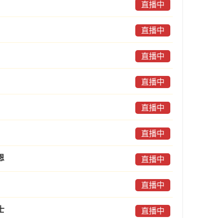
直播中
直播中
直播中
直播中
直播中
直播中
恩
直播中
直播中
士
直播中