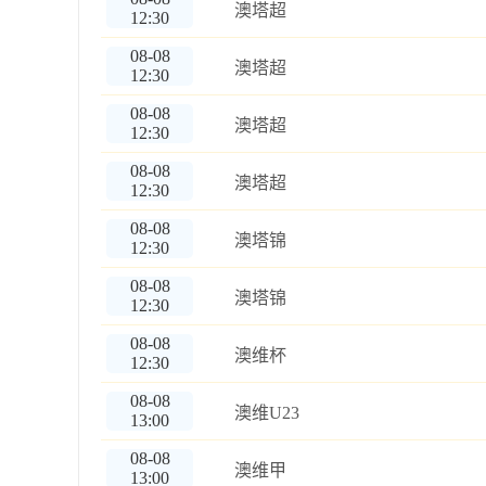
澳塔超
12:30
08-08
澳塔超
12:30
08-08
澳塔超
12:30
08-08
澳塔超
12:30
08-08
澳塔锦
12:30
08-08
澳塔锦
12:30
08-08
澳维杯
12:30
08-08
澳维U23
13:00
08-08
澳维甲
13:00