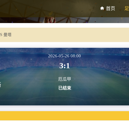
首页
足
S 曼塔
2026-05-26 08:00
3:1
厄瓜甲
斯
已结束