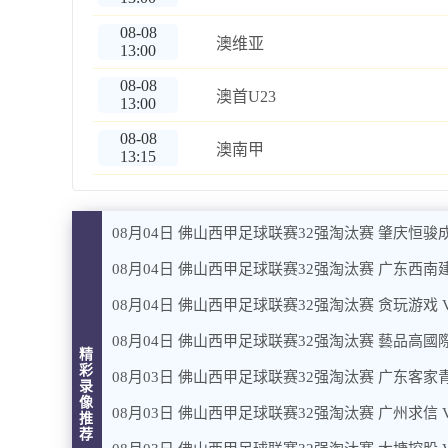
08-08
澳维亚
13:00
08-08
澳首U23
13:00
08-08
澳南甲
13:15
08月04日 佛山西甲足球联赛32强淘汰赛 肇庆恒骏成
08月04日 佛山西甲足球联赛32强淘汰赛 广东西南建
08月04日 佛山西甲足球联赛32强淘汰赛 贪玩游戏 
08月04日 佛山西甲足球联赛32强淘汰赛 藝品高國際
精
彩
08月03日 佛山西甲足球联赛32强淘汰赛 广东客家青
录
像
08月03日 佛山西甲足球联赛32强淘汰赛 广州求信 
推
荐