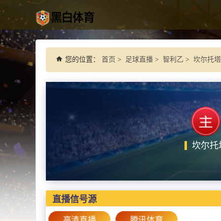
您的位置：
首页
>
足球直播
>
智利乙
>
坎尔托塔
坎尔托
直播信号源
高清直播
腾讯体育