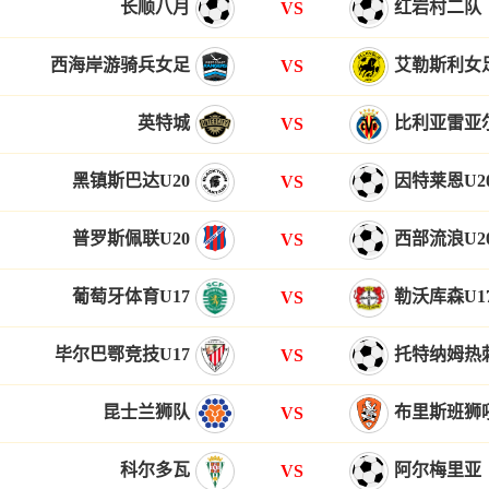
长顺八月
红岩村二队
VS
西海岸游骑兵女足
艾勒斯利女
VS
英特城
比利亚雷亚
VS
黑镇斯巴达U20
因特莱恩U2
VS
普罗斯佩联U20
西部流浪U2
VS
葡萄牙体育U17
勒沃库森U1
VS
毕尔巴鄂竞技U17
托特纳姆热刺
VS
昆士兰狮队
布里斯班狮
VS
科尔多瓦
阿尔梅里亚
VS