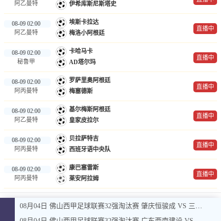
阿乙曼特
伊希库斯尼斯塔史
埃斯卡拉达
08-09 02:00
直播中
阿乙曼特
梅洛小阿根廷
卡哈马卡
08-09 02:00
直播中
秘鲁甲
AD塔尔玛
罗萨里奥阿根廷
08-09 02:00
直播中
阿丙曼特
梅塞德斯
基尔梅斯阿根廷
08-09 02:00
直播中
阿乙曼特
皇家皮拉尔
贝拉萨特吉
08-09 02:00
直播中
阿丙曼特
西班牙语中央队
康巴塞雷斯
08-09 02:00
直播中
阿丙曼特
莱安阿拉姆
08月04日 佛山西甲足球联赛32强淘汰赛 肇庆恒骏成 VS 三七互娱 全场录像
08月04日 佛山西甲足球联赛32强淘汰赛 广东西南建设 VS 香港圣徒 全场录像