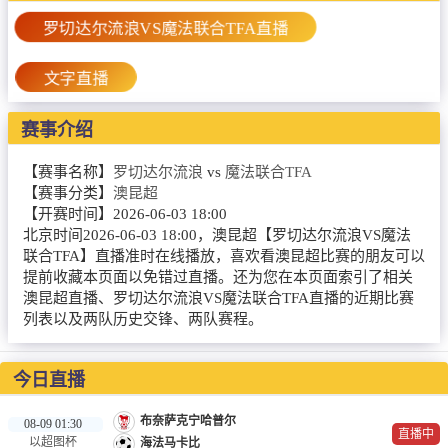
篮球直播
罗切达尔流浪VS魔法联合TFA直播
NBA
文字直播
CBA
赛事介绍
录像
【赛事名称】
罗切达尔流浪
vs
魔法联合TFA
足球录像
【赛事分类】
澳昆超
篮球录像
【开赛时间】
2026-06-03 18:00
北京时间2026-06-03 18:00，澳昆超【罗切达尔流浪VS魔法
新闻
联合TFA】直播准时在线播放，喜欢看澳昆超比赛的朋友可以
提前收藏本页面以免错过直播。还为您在本页面索引了相关
足球新闻
澳昆超直播、罗切达尔流浪VS魔法联合TFA直播的近期比赛
列表以及两队历史交锋、两队赛程。
篮球新闻
今日直播
布奈萨克宁哈普尔
08-09 01:30
直播中
以超图杯
海法马卡比