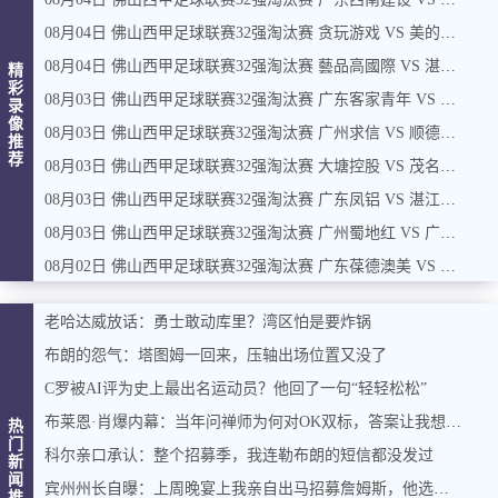
08月04日 佛山西甲足球联赛32强淘汰赛 贪玩游戏 VS 美的薪火 全场录像
08月04日 佛山西甲足球联赛32强淘汰赛 藝品高國際 VS 湛江狂狼·粵辉能源 全场录像
精
彩
08月03日 佛山西甲足球联赛32强淘汰赛 广东客家青年 VS 广州英华思力U17 全场录像
录
像
08月03日 佛山西甲足球联赛32强淘汰赛 广州求信 VS 顺德新青年 全场录像
推
荐
08月03日 佛山西甲足球联赛32强淘汰赛 大塘控股 VS 茂名市点都得 全场录像
08月03日 佛山西甲足球联赛32强淘汰赛 广东凤铝 VS 湛江八部科技 全场录像
08月03日 佛山西甲足球联赛32强淘汰赛 广州蜀地红 VS 广州戴拿模 全场录像
08月02日 佛山西甲足球联赛32强淘汰赛 广东葆德澳美 VS 白坭兴龙 全场录像
老哈达威放话：勇士敢动库里？湾区怕是要炸锅
布朗的怨气：塔图姆一回来，压轴出场位置又没了
C罗被AI评为史上最出名运动员？他回了一句“轻轻松松”
布莱恩·肖爆内幕：当年问禅师为何对OK双标，答案让我想起训狗那套
热
门
科尔亲口承认：整个招募季，我连勒布朗的短信都没发过
新
闻
宾州州长自曝：上周晚宴上我亲自出马招募詹姆斯，他选了费城，我挺高兴
推