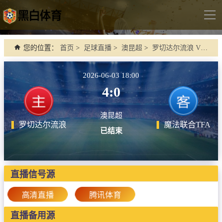
导
航
首页
您的位置：
首页
>
足球直播
>
澳昆超
>
罗切达尔流浪 VS 魔法联合TFA
足球直播
2026-06-03 18:00
英超
4:0
德甲
澳昆超
法甲
罗切达尔流浪
魔法联合TFA
已结束
西甲
意甲
世界杯
直播信号源
欧冠杯
高清直播
腾讯体育
中超
直播备用源